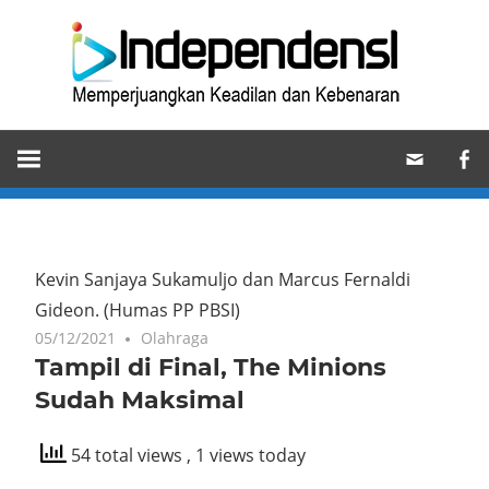
Skip
Ind
to
content
Memperjuangkan
Keadilan
dan
Kebenaran
Kevin Sanjaya Sukamuljo dan Marcus Fernaldi
Gideon.
(Humas PP PBSI)
05/12/2021
Olahraga
Tampil di Final, The Minions
Sudah Maksimal
54 total views
, 1 views today