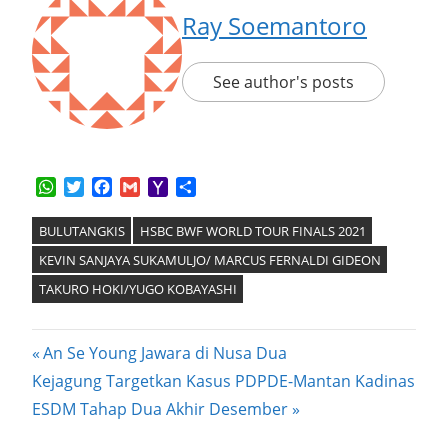
Ray Soemantoro
See author's posts
WhatsApp
Twitter
Facebook
Gmail
Yahoo
Share
Mail
BULUTANGKIS
HSBC BWF WORLD TOUR FINALS 2021
KEVIN SANJAYA SUKAMULJO/ MARCUS FERNALDI GIDEON
TAKURO HOKI/YUGO KOBAYASHI
Post
Previous
An Se Young Jawara di Nusa Dua
Next
Post:
Kejagung Targetkan Kasus PDPDE-Mantan Kadinas
navigation
Post:
ESDM Tahap Dua Akhir Desember