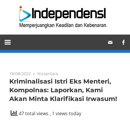
Skip
Ind
to
content
Memperjuangkan
Keadilan
dan
Kebenaran
18/08/2022
Nusantara
Kriminalisasi Istri Eks Menteri,
Kompolnas: Laporkan, Kami
Akan Minta Klarifikasi Irwasum!
47 total views
, 1 views today