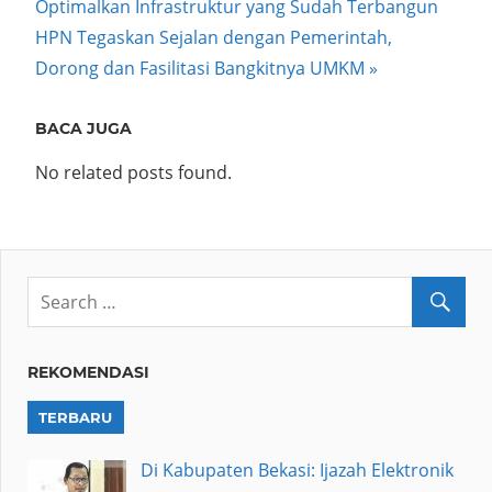
Post:
Optimalkan Infrastruktur yang Sudah Terbangun
navigation
Next
HPN Tegaskan Sejalan dengan Pemerintah,
Post:
Dorong dan Fasilitasi Bangkitnya UMKM
BACA JUGA
No related posts found.
REKOMENDASI
TERBARU
Di Kabupaten Bekasi: Ijazah Elektronik