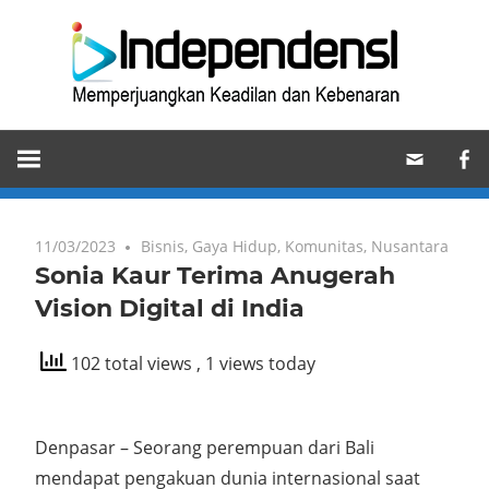
Skip
Ind
to
content
Memperjuangkan
Keadilan
dan
Kebenaran
11/03/2023
Bisnis
,
Gaya Hidup
,
Komunitas
,
Nusantara
Sonia Kaur Terima Anugerah
Vision Digital di India
102 total views
, 1 views today
Denpasar – Seorang perempuan dari Bali
mendapat pengakuan dunia internasional saat