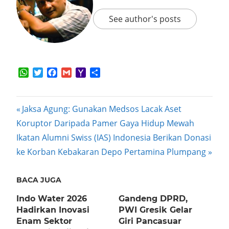
See author's posts
WhatsApp
Twitter
Facebook
Gmail
Yahoo
Share
Mail
Post
Previous
Jaksa Agung: Gunakan Medsos Lacak Aset
Post:
Koruptor Daripada Pamer Gaya Hidup Mewah
navigation
Next
Ikatan Alumni Swiss (IAS) Indonesia Berikan Donasi
Post:
ke Korban Kebakaran Depo Pertamina Plumpang
BACA JUGA
Indo Water 2026
Gandeng DPRD,
Hadirkan Inovasi
PWI Gresik Gelar
Enam Sektor
Giri Pancasuar