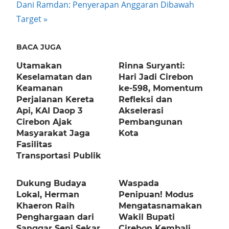
Next
Dani Ramdan: Penyerapan Anggaran Dibawah
Post:
Target
BACA JUGA
Utamakan
Rinna Suryanti:
Keselamatan dan
Hari Jadi Cirebon
Keamanan
ke-598, Momentum
Perjalanan Kereta
Refleksi dan
Api, KAI Daop 3
Akselerasi
Cirebon Ajak
Pembangunan
Masyarakat Jaga
Kota
Fasilitas
Transportasi Publik
Dukung Budaya
Waspada
Lokal, Herman
Penipuan! Modus
Khaeron Raih
Mengatasnamakan
Penghargaan dari
Wakil Bupati
Sanggar Seni Sekar
Cirebon Kembali