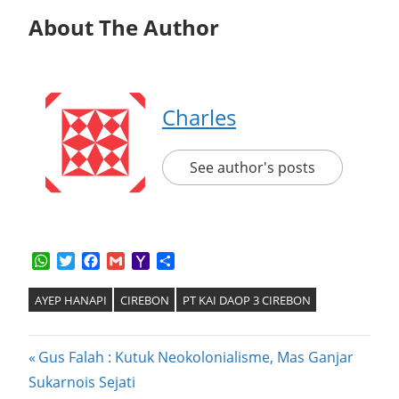
About The Author
Charles
See author's posts
WhatsApp
Twitter
Facebook
Gmail
Yahoo
Share
Mail
AYEP HANAPI
CIREBON
PT KAI DAOP 3 CIREBON
Post
Previous
Gus Falah : Kutuk Neokolonialisme, Mas Ganjar
Post:
Sukarnois Sejati
navigation