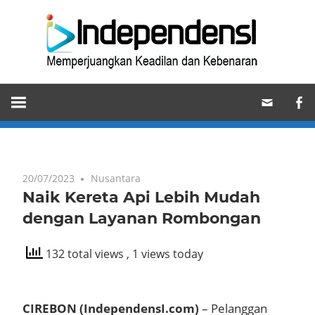
Skip
Ind
to
content
Memperjuangkan
Keadilan
dan
Kebenaran
20/07/2023
Nusantara
Naik Kereta Api Lebih Mudah
dengan Layanan Rombongan
132 total views
, 1 views today
CIREBON (IndependensI.com)
– Pelanggan