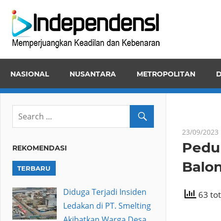
Skip
Inde
to
Memper
content
Keadila
dan
NASIONAL
NUSANTARA
METROPOLITAN
D
Kebena
23/09/2023
Pedul
REKOMENDASI
Balo
TERBARU
Diduga Terjadi Insiden
63 tot
Ledakan di PT. Smelting
Akibatkan Warga Desa