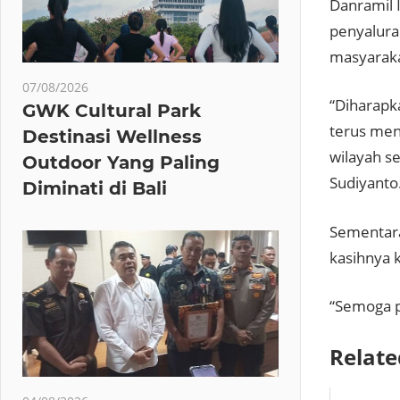
Danramil 
penyalura
masyaraka
07/08/2026
“Diharapk
GWK Cultural Park
terus men
Destinasi Wellness
wilayah s
Outdoor Yang Paling
Sudiyanto
Diminati di Bali
Sementara
kasihnya 
“Semoga p
Relate