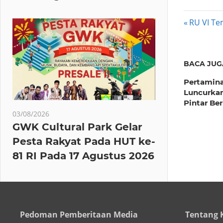
Post
Previous
RU VI Te
Post:
navig
BACA JUG
Pertamin
Luncurkan
Pintar Ber
03/08/2026
GWK Cultural Park Gelar
Pesta Rakyat Pada HUT ke-
81 RI Pada 17 Agustus 2026
Pedoman Pemberitaan Media
Tentang 