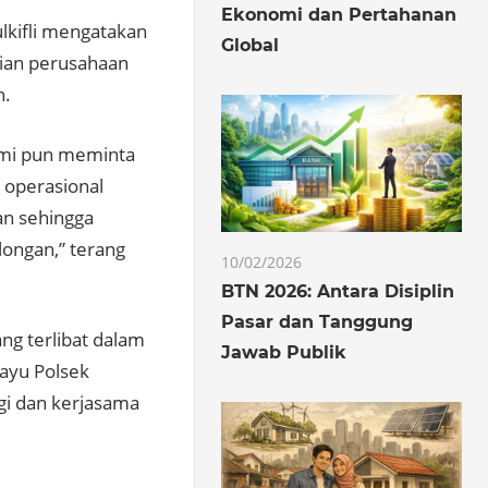
Ekonomi dan Pertahanan
kifli mengatakan
Global
lian perusahaan
n.
ami pun meminta
 operasional
an sehingga
longan,” terang
10/02/2026
BTN 2026: Antara Disiplin
Pasar dan Tanggung
ng terlibat dalam
Jawab Publik
mayu Polsek
gi dan kerjasama