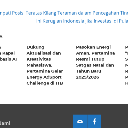
mpati Posisi Teratas Kilang Teraman dalam Pencegahan Ti
Next
Ini Kerugian Indonesia Jika Investasi di P
ation
Post:
A
a
Dukung
Pasokan Energi
P
 Kapal
Aktualisasi dan
Aman, Pertamina
“
basis AI
Kreativitas
Resmi Tutup
S
Mahasiswa,
Satgas Natal dan
M
Pertamina Gelar
Tahun Baru
R
Energy AdSport
2025/2026
P
Challenge di ITB
H
Kami