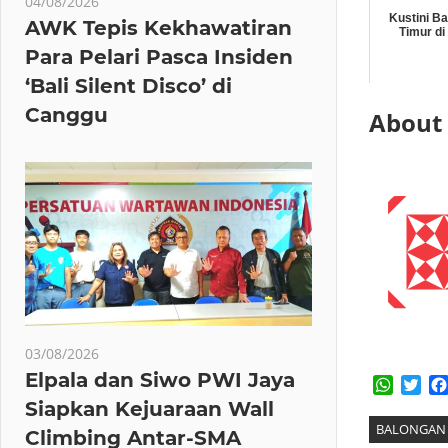
04/08/2026
Kustini B
AWK Tepis Kekhawatiran
Timur di
Para Pelari Pasca Insiden
‘Bali Silent Disco’ di
Canggu
About
03/08/2026
Elpala dan Siwo PWI Jaya
Whats
Twi
Siapkan Kejuaraan Wall
BALONGAN
Climbing Antar-SMA