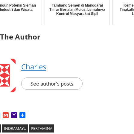
angun Potensi Sleman
Tambang Semen di Manggarai
Kemen
 Industri dan Wisata
Timur Berjalan Mulus, Lemahnya
Tingkatk
Kontrol Masyarakat Sipil
L
 The Author
Charles
See author's posts
App
tter
Facebook
Gmail
Yahoo
Share
Mail
INDRAMAYU
PERTAMINA