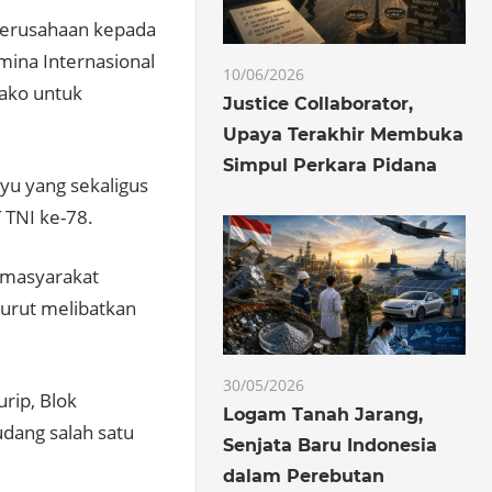
perusahaan kepada
mina Internasional
10/06/2026
bako untuk
Justice Collaborator,
Upaya Terakhir Membuka
Simpul Perkara Pidana
u yang sekaligus
 TNI ke-78.
 masyarakat
turut melibatkan
30/05/2026
rip, Blok
Logam Tanah Jarang,
udang salah satu
Senjata Baru Indonesia
dalam Perebutan