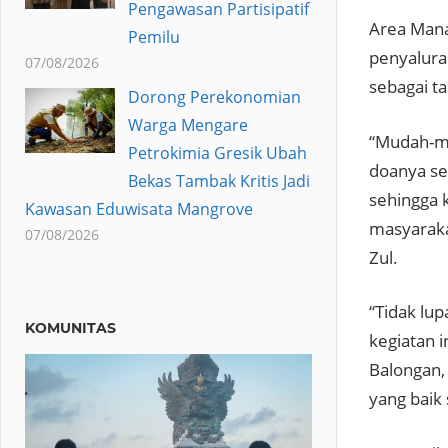
Pengawasan Partisipatif
Area Mana
Pemilu
penyalura
07/08/2026
sebagai ta
Dorong Perekonomian
Warga Mengare
“Mudah-mu
Petrokimia Gresik Ubah
doanya se
Bekas Tambak Kritis Jadi
sehingga 
Kawasan Eduwisata Mangrove
masyarakat
07/08/2026
Zul.
“Tidak lu
KOMUNITAS
kegiatan 
Balongan,
yang baik 