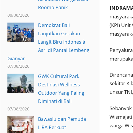
Roomo Panik
INDRAMA
08/08/2026
masyarakat
(KPI) Uni
Demokrat Bali
Lanjutkan Gerakan
masyaraka
Langit Biru Indonesià
Penyalura
Asri di Pantai Lembeng
merupakan
Gianyar
07/08/2026
Direncana
GWK Cultural Park
sekitar Ki
Destinasi Wellness
unsur TNI
Outdoor Yang Paling
Diminati di Bali
Sebanyak 
07/08/2026
Wismajati
Bawaslu dan Pemuda
warga Wis
LIRA Perkuat