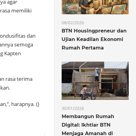
ya agar
rasa memiliki
08/02/2026
BTN Housingpreneur dan
ondusifitas dan
Ujian Keadilan Ekonomi
epannya semoga
Rumah Pertama
ng Kapten
an rasa terima
ikan.
n,”, harapnya. ()
30/01/2026
Membangun Rumah
Digital: Ikhtiar BTN
Menjaga Amanah di