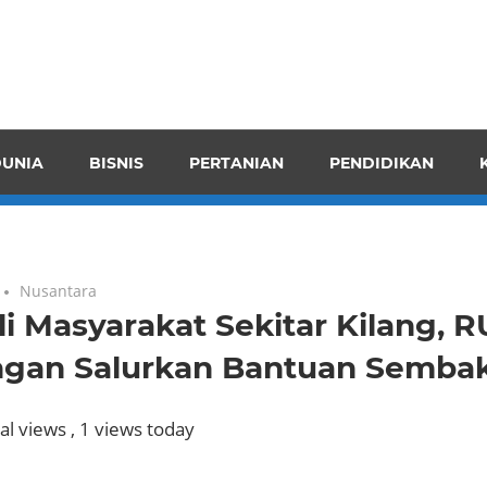
pendensI
juangkan
n
UNIA
BISNIS
PERTANIAN
PENDIDIKAN
ran
Nusantara
i Masyarakat Sekitar Kilang, R
ngan Salurkan Bantuan Semba
al views
, 1 views today