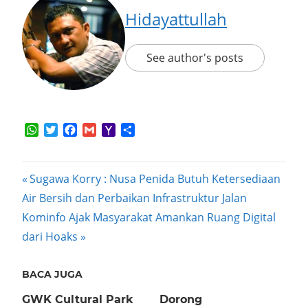
Hidayattullah
See author's posts
WhatsApp
Twitter
Facebook
Gmail
Yahoo
Share
Mail
Post
Previous
Sugawa Korry : Nusa Penida Butuh Ketersediaan
Post:
Air Bersih dan Perbaikan Infrastruktur Jalan
navigation
Next
Kominfo Ajak Masyarakat Amankan Ruang Digital
Post:
dari Hoaks
BACA JUGA
GWK Cultural Park
Dorong