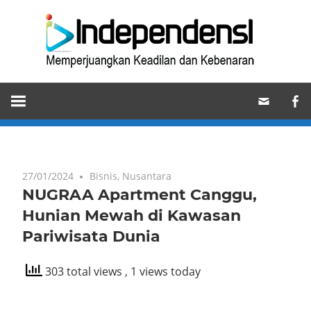
Skip
Ind
to
content
Memperjuangkan
Keadilan
dan
Kebenaran
27/01/2024
Bisnis
,
Nusantara
NUGRAA Apartment Canggu,
Hunian Mewah di Kawasan
Pariwisata Dunia
303 total views
, 1 views today