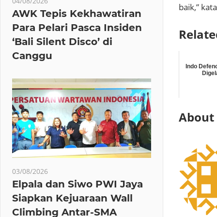
04/08/2026
baik,” kat
AWK Tepis Kekhawatiran
Para Pelari Pasca Insiden
Relate
‘Bali Silent Disco’ di
Canggu
Indo Defen
Digel
About
03/08/2026
Elpala dan Siwo PWI Jaya
Siapkan Kejuaraan Wall
Climbing Antar-SMA