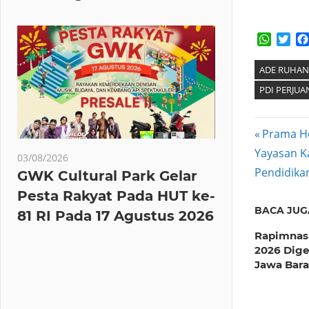
Whats
Twi
ADE RUHAN
PDI PERJU
Post
Previous
Prama Ho
Next
Post:
Yayasan K
navig
03/08/2026
Post:
Pendidika
GWK Cultural Park Gelar
Pesta Rakyat Pada HUT ke-
BACA JUG
81 RI Pada 17 Agustus 2026
Rapimnas
2026 Digel
Jawa Bara