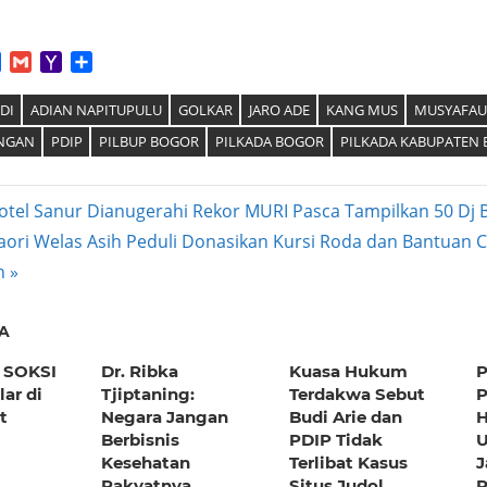
App
tter
Facebook
Gmail
Yahoo
Share
Mail
DI
ADIAN NAPITUPULU
GOLKAR
JARO ADE
KANG MUS
MUSYAFAU
ANGAN
PDIP
PILBUP BOGOR
PILKADA BOGOR
PILKADA KABUPATEN
tel Sanur Dianugerahi Rekor MURI Pasca Tampilkan 50 Dj B
aori Welas Asih Peduli Donasikan Kursi Roda dan Bantuan 
ation
n
A
 SOKSI
Dr. Ribka
Kuasa Hukum
P
ar di
Tjiptaning:
Terdakwa Sebut
P
t
Negara Jangan
Budi Arie dan
H
Berbisnis
PDIP Tidak
U
Kesehatan
Terlibat Kasus
J
Rakyatnya,
Situs Judol
P