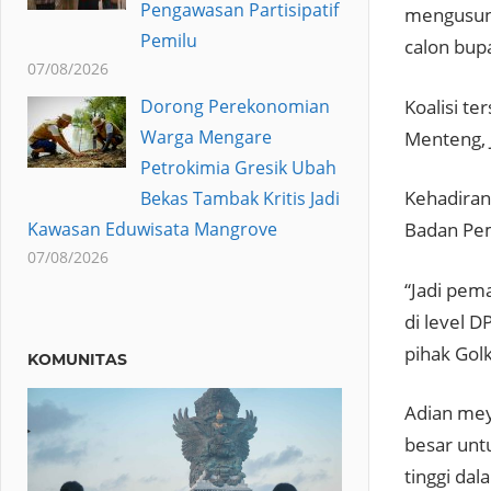
Pengawasan Partisipatif
mengusung
Pemilu
calon bupa
07/08/2026
Koalisi t
Dorong Perekonomian
Warga Mengare
Menteng, J
Petrokimia Gresik Ubah
Kehadiran
Bekas Tambak Kritis Jadi
Kawasan Eduwisata Mangrove
Badan Pem
07/08/2026
“Jadi pema
di level 
pihak Golk
KOMUNITAS
Adian mey
besar unt
tinggi dal