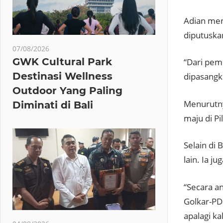
Adian men
diputuskan
07/08/2026
GWK Cultural Park
“Dari pem
Destinasi Wellness
dipasangka
Outdoor Yang Paling
Menurutny
Diminati di Bali
maju di Pi
Selain di
lain. Ia j
“Secara an
Golkar-PD
apalagi k