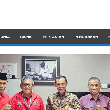
pendensI
juangkan
n
UNIA
BISNIS
PERTANIAN
PENDIDIKAN
ran