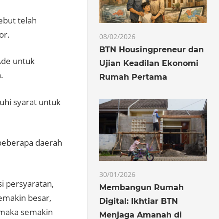
but telah
or.
08/02/2026
BTN Housingpreneur dan
Ade untuk
Ujian Keadilan Ekonomi
.
Rumah Pertama
uhi syarat untuk
 beberapa daerah
30/01/2026
i persyaratan,
Membangun Rumah
emakin besar,
Digital: Ikhtiar BTN
, maka semakin
Menjaga Amanah di