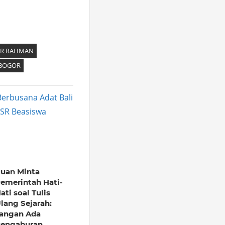
R RAHMAN
 BOGOR
erbusana Adat Bali
CSR Beasiswa
uan Minta
emerintah Hati-
ati soal Tulis
lang Sejarah:
angan Ada
engaburan