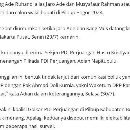
 Ade Ruhandi alias Jaro Ade dan Musyafaur Rahman ata
ti dan calon wakil bupati di Pilbup Bogor 2024.
ersebut diumumkan ketika Jaro Ade dan Kang Mus datang k
akarta Pusat, Senin (29/7) kemarin.
 keduanya diterima Sekjen PDI Perjuangan Hasto Kristiya
enangan Pilkada PDI Perjuangan, Adian Napitupulu.
nggilan ini bentuk tindak lanjut dari komunikasi politik y
DPP dengan Pak Ahmad Doli Kurnia, yakni Waketum DPP Part
ar,” kata Adian dalam keterangannya, Selasa (30/7).
akini koalisi Golkar-PDI Perjuangan di Pilbup Kabupaten 
uk menang. Apalagi keduanya disebut memiliki elektabilit
am beberapa hasil survei.