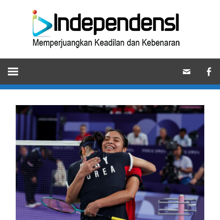
Skip
Ind
to
content
Memperjuangkan
Keadilan
dan
Kebenaran