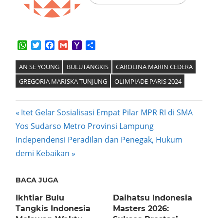
WhatsApp
Twitter
Facebook
Gmail
Yahoo
Share
Mail
AN SE YOUNG
BULUTANGKIS
CAROLINA MARIN CEDERA
GREGORIA MARISKA TUNJUNG
OLIMPIADE PARIS 2024
Post
Previous
Itet Gelar Sosialisasi Empat Pilar MPR RI di SMA
Post:
Yos Sudarso Metro Provinsi Lampung
navigation
Next
Independensi Peradilan dan Penegak, Hukum
Post:
demi Kebaikan
BACA JUGA
Ikhtiar Bulu
Daihatsu Indonesia
Tangkis Indonesia
Masters 2026: