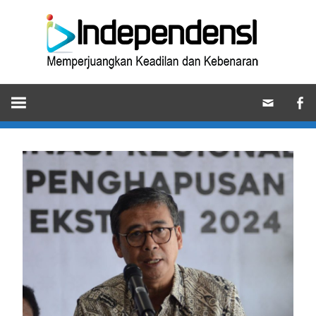
Skip
Ind
to
content
Memperjuangkan
Keadilan
dan
Kebenaran