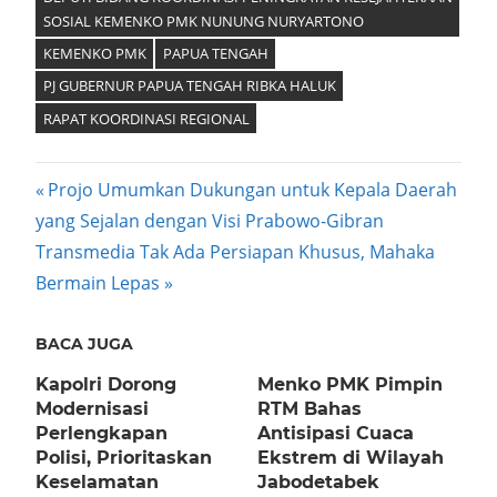
SOSIAL KEMENKO PMK NUNUNG NURYARTONO
KEMENKO PMK
PAPUA TENGAH
PJ GUBERNUR PAPUA TENGAH RIBKA HALUK
RAPAT KOORDINASI REGIONAL
Post
Previous
Projo Umumkan Dukungan untuk Kepala Daerah
Post:
yang Sejalan dengan Visi Prabowo-Gibran
navigation
Next
Transmedia Tak Ada Persiapan Khusus, Mahaka
Post:
Bermain Lepas
BACA JUGA
Kapolri Dorong
Menko PMK Pimpin
Modernisasi
RTM Bahas
Perlengkapan
Antisipasi Cuaca
Polisi, Prioritaskan
Ekstrem di Wilayah
Keselamatan
Jabodetabek