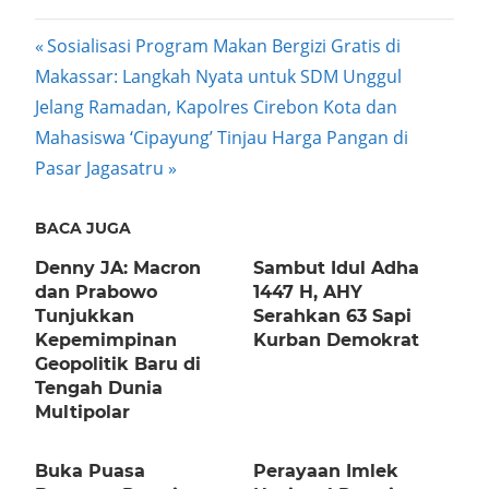
Post
Previous
Sosialisasi Program Makan Bergizi Gratis di
Post:
Makassar: Langkah Nyata untuk SDM Unggul
navigation
Next
Jelang Ramadan, Kapolres Cirebon Kota dan
Post:
Mahasiswa ‘Cipayung’ Tinjau Harga Pangan di
Pasar Jagasatru
BACA JUGA
Denny JA: Macron
Sambut Idul Adha
dan Prabowo
1447 H, AHY
Tunjukkan
Serahkan 63 Sapi
Kepemimpinan
Kurban Demokrat
Geopolitik Baru di
Tengah Dunia
Multipolar
Buka Puasa
Perayaan Imlek