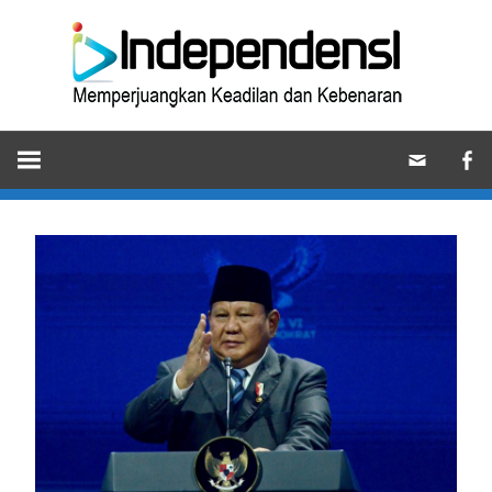
Skip
Ind
to
content
Memperjuangkan
Keadilan
dan
Kebenaran