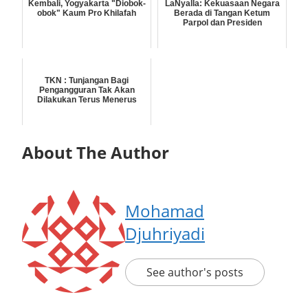
Kembali, Yogyakarta "Diobok-
LaNyalla: Kekuasaan Negara
obok" Kaum Pro Khilafah
Berada di Tangan Ketum
Parpol dan Presiden
TKN : Tunjangan Bagi
Pengangguran Tak Akan
Dilakukan Terus Menerus
About The Author
Mohamad
Djuhriyadi
See author's posts