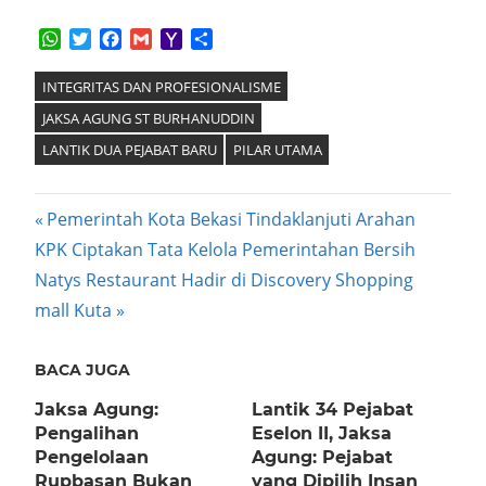
WhatsApp
Twitter
Facebook
Gmail
Yahoo
Share
Mail
INTEGRITAS DAN PROFESIONALISME
JAKSA AGUNG ST BURHANUDDIN
LANTIK DUA PEJABAT BARU
PILAR UTAMA
Post
Previous
Pemerintah Kota Bekasi Tindaklanjuti Arahan
Post:
KPK Ciptakan Tata Kelola Pemerintahan Bersih
navigation
Next
Natys Restaurant Hadir di Discovery Shopping
Post:
mall Kuta
BACA JUGA
Jaksa Agung:
Lantik 34 Pejabat
Pengalihan
Eselon II, Jaksa
Pengelolaan
Agung: Pejabat
Rupbasan Bukan
yang Dipilih Insan