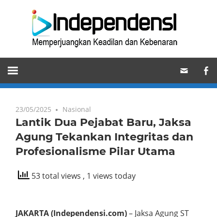
Skip
Ind
to
content
Memperjuangkan
Keadilan
dan
Kebenaran
23/05/2025
Nasional
Lantik Dua Pejabat Baru, Jaksa
Agung Tekankan Integritas dan
Profesionalisme Pilar Utama
53 total views
, 1 views today
JAKARTA (Independensi.com)
– Jaksa Agung ST