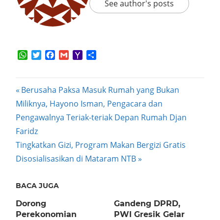
See author's posts
WhatsApp
Twitter
Facebook
Gmail
Yahoo
Share
Mail
Post
Previous
Berusaha Paksa Masuk Rumah yang Bukan
Post:
Miliknya, Hayono Isman, Pengacara dan
navigation
Pengawalnya Teriak-teriak Depan Rumah Djan
Faridz
Next
Tingkatkan Gizi, Program Makan Bergizi Gratis
Post:
Disosialisasikan di Mataram NTB
BACA JUGA
Dorong
Gandeng DPRD,
Perekonomian
PWI Gresik Gelar