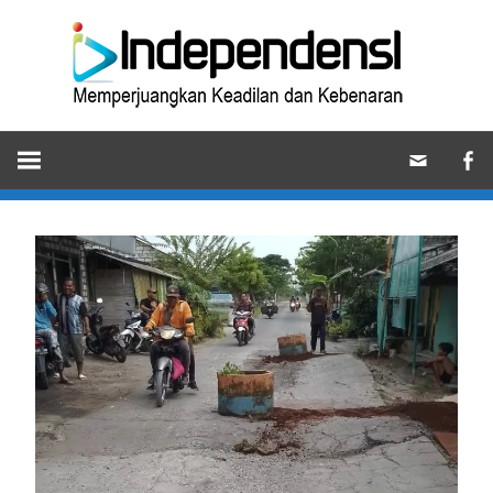
Skip
Ind
to
content
Memperjuangkan
Keadilan
dan
Kebenaran