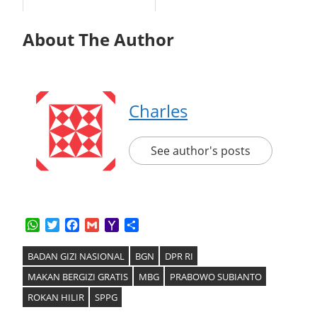
About The Author
Charles
See author's posts
WhatsApp
Twitter
Facebook
Gmail
Yahoo
Share
Mail
BADAN GIZI NASIONAL
BGN
DPR RI
MAKAN BERGIZI GRATIS
MBG
PRABOWO SUBIANTO
ROKAN HILIR
SPPG