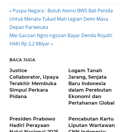
Post
Previous
Puspa Negara : Butuh Atensi BWS Bali Penida
Post:
Untuk Menata Tukad Mati Legian Demi Masa
navigation
Depan Pariwisata
Next
Mie Gacoan Ngos-ngosan Bayar Denda Royalti
Post:
HAKI Rp 2,2 Milyar
BACA JUGA
Justice
Logam Tanah
Collaborator, Upaya
Jarang, Senjata
Terakhir Membuka
Baru Indonesia
Simpul Perkara
dalam Perebutan
Pidana
Ekonomi dan
Pertahanan Global
Presiden Prabowo
Pencabutan Kartu
Hadiri Perayaan
Liputan Wartawan
Natal Nasional 2025
CNN Indonesia: