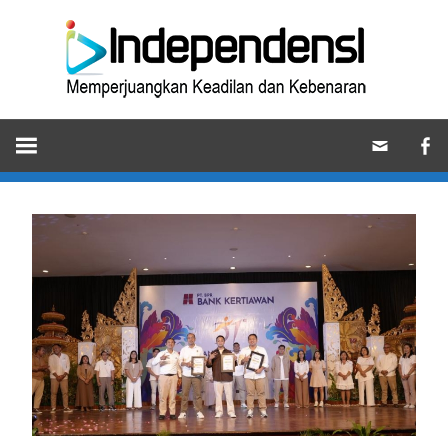
Skip
Ind
to
content
Memperjuangkan
Keadilan
dan
Kebenaran