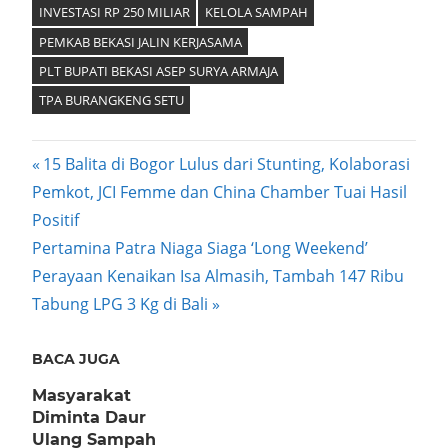
INVESTASI RP 250 MILIAR
KELOLA SAMPAH
PEMKAB BEKASI JALIN KERJASAMA
PLT BUPATI BEKASI ASEP SURYA ARMAJA
TPA BURANGKENG SETU
Post
Previous
15 Balita di Bogor Lulus dari Stunting, Kolaborasi
Post:
Pemkot, JCI Femme dan China Chamber Tuai Hasil
navigation
Positif
Next
Pertamina Patra Niaga Siaga ‘Long Weekend’
Post:
Perayaan Kenaikan Isa Almasih, Tambah 147 Ribu
Tabung LPG 3 Kg di Bali
BACA JUGA
Masyarakat
Diminta Daur
Ulang Sampah