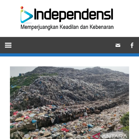
Skip
Ind
to
content
Memperjuangkan
Keadilan
dan
Kebenaran