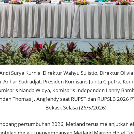
Andi Surya Kurnia, Direktur Wahyu Sulistio, Direktur Olivi
r Anhar Sudradjat, Presiden Komisaris Junita Ciputra, Kom
Komisaris Nanda Widya, Komisaris Independen Lanny Bam
nden Thomas J. Angfendy saat RUPST dan RUPSLB 2026 PT
Bekasi, Selasa (26/5/2026),
opang pertumbuhan 2026, Metland terus melanjutkan eks
rhotelan melalui pengembangan Metland Marron Hotel To