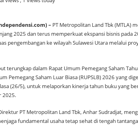
al views
, 1 views today
Independensi.com) –
PT Metropolitan Land Tbk (MTLA) me
anjang 2025 dan terus memperkuat ekspansi bisnis pada 
s pengembangan ke wilayah Sulawesi Utara melalui proye
.
ebut terungkap dalam Rapat Umum Pemegang Saham Tahu
m Pemegang Saham Luar Biasa (RUPSLB) 2026 yang digel
elasa (26/5), untuk melaporkan kinerja tahun buku yang be
 2025.
Direktur PT Metropolitan Land Tbk, Anhar Sudradjat, men
menjaga fundamental usaha tetap sehat di tengah tantanga