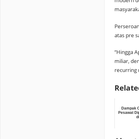
modern d
masyaraka
Perseroan
atas pre s
“Hingga A
miliar, de
recurring
Relate
Dampak C
Pesawat Dip
d