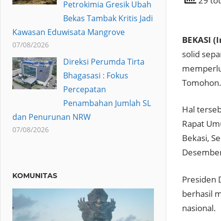
29 tot
Petrokimia Gresik Ubah
Bekas Tambak Kritis Jadi
Kawasan Eduwisata Mangrove
BEKASI (
07/08/2026
solid sep
Direksi Perumda Tirta
memperlua
Bhagasasi : Fokus
Tomohon
Percepatan
Penambahan Jumlah SL
Hal ters
dan Penurunan NRW
Rapat Umu
07/08/2026
Bekasi, S
Desember
KOMUNITAS
Presiden 
berhasil 
nasional.