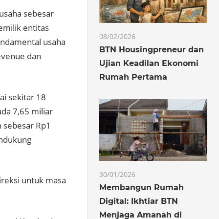
usaha sebesar
milik entitas
08/02/2026
undamental usaha
BTN Housingpreneur dan
revenue dan
Ujian Keadilan Ekonomi
Rumah Pertama
i sekitar 18
da 7,65 miliar
n sebesar Rp1
endukung
30/01/2026
reksi untuk masa
Membangun Rumah
Digital: Ikhtiar BTN
Menjaga Amanah di