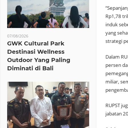
“Sepanjan
Rp1,78 tri
induk seb
yang sehat
07/08/2026
strategi 
GWK Cultural Park
Destinasi Wellness
Dalam RUP
Outdoor Yang Paling
persen da
Diminati di Bali
pemegang 
miliar, s
pengemba
RUPST jug
jabatan 2