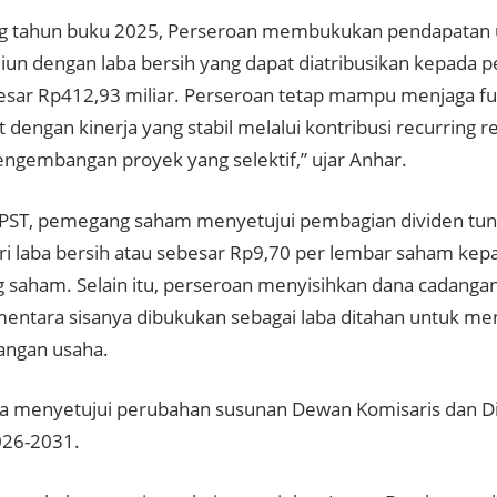
g tahun buku 2025, Perseroan membukukan pendapatan 
liun dengan laba bersih yang dapat diatribusikan kepada pe
esar Rp412,93 miliar. Perseroan tetap mampu menjaga f
 dengan kinerja yang stabil melalui kontribusi recurring 
pengembangan proyek yang selektif,” ujar Anhar.
ST, pemegang saham menyetujui pembagian dividen tuna
ri laba bersih atau sebesar Rp9,70 per lembar saham kepa
saham. Selain itu, perseroan menyisihkan dana cadanga
ementara sisanya dibukukan sebagai laba ditahan untuk m
ngan usaha.
a menyetujui perubahan susunan Dewan Komisaris dan Di
026-2031.