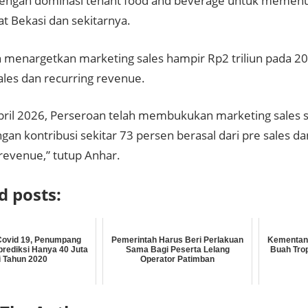
engan dominasi tenant food and beverage untuk memen
t Bekasi dan sekitarnya.
 menargetkan marketing sales hampir Rp2 triliun pada 202
ales dan recurring revenue.
pril 2026, Perseroan telah membukukan marketing sales
ngan kontribusi sekitar 73 persen berasal dari pre sales d
 revenue,” tutup Anhar.
d posts:
ovid 19, Penumpang
Pemerintah Harus Beri Perlakuan
Kementan
rediksi Hanya 40 Juta
Sama Bagi Peserta Lelang
Buah Trop
i Tahun 2020
Operator Patimban