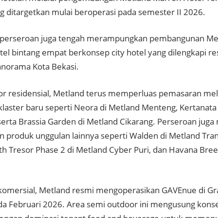
ng ditargetkan mulai beroperasi pada semester II 2026.
u, perseroan juga tengah merampungkan pembangunan Me
tel bintang empat berkonsep city hotel yang dilengkapi re
norama Kota Bekasi.
or residensial, Metland terus memperluas pemasaran mel
klaster baru seperti Neora di Metland Menteng, Kertanata
 serta Brassia Garden di Metland Cikarang. Perseroan juga
 produk unggulan lainnya seperti Walden di Metland Tran
th Tresor Phase 2 di Metland Cyber Puri, dan Havana Bree
 komersial, Metland resmi mengoperasikan GAVEnue di Gr
da Februari 2026. Area semi outdoor ini mengusung kons