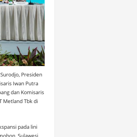
a Surodjo, Presiden
isaris Iwan Putra
bang dan Komisaris
 Metland Tbk di
pansi pada lini
mohon, Sulawesi