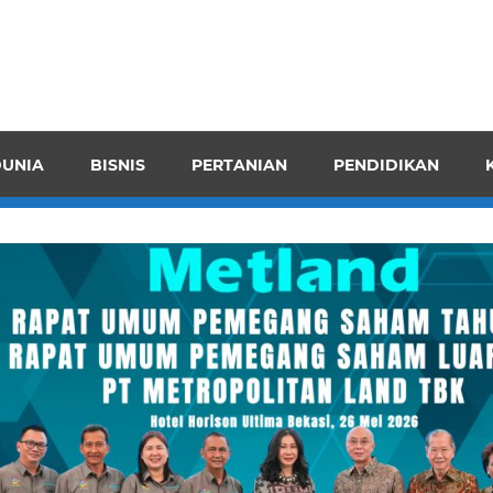
pendensI
juangkan
n
UNIA
BISNIS
PERTANIAN
PENDIDIKAN
ran