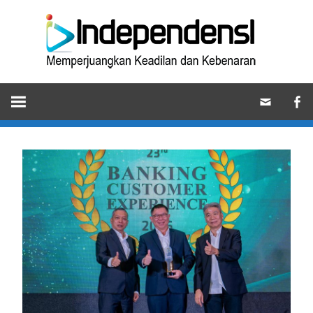
Skip
Ind
to
content
Memperjuangkan
Keadilan
dan
Kebenaran