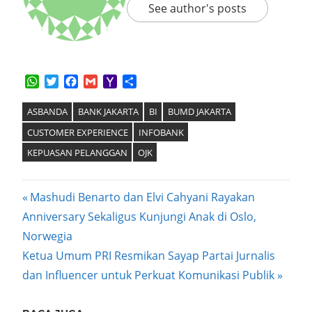
See author's posts
WhatsApp
Twitter
Facebook
Gmail
Yahoo
Share
Mail
ASBANDA
BANK JAKARTA
BI
BUMD JAKARTA
CUSTOMER EXPERIENCE
INFOBANK
KEPUASAN PELANGGAN
OJK
Post
Previous
Mashudi Benarto dan Elvi Cahyani Rayakan
Post:
Anniversary Sekaligus Kunjungi Anak di Oslo,
navigation
Norwegia
Next
Ketua Umum PRI Resmikan Sayap Partai Jurnalis
Post:
dan Influencer untuk Perkuat Komunikasi Publik