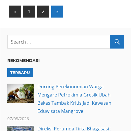
Posts
Previous
«
1
2
3
Posts
pagination
REKOMENDASI
TERBARU
Dorong Perekonomian Warga
Mengare Petrokimia Gresik Ubah
Bekas Tambak Kritis Jadi Kawasan
Eduwisata Mangrove
07/08/2026
Direksi Perumda Tirta Bhagasasi :