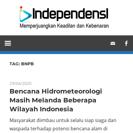
Skip
Ind
to
content
Memperjuangkan
Keadilan
dan
Kebenaran
TAG:
BNPB
29/04/2020
Bencana Hidrometeorologi
Masih Melanda Beberapa
Wilayah Indonesia
Masyarakat diimbau untuk selalu siap siaga dan
waspada terhadap potensi bencana alam di