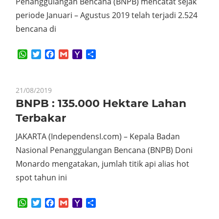
Penanggulangan Bencana (BNPB) mencatat sejak
periode Januari – Agustus 2019 telah terjadi 2.524
bencana di
WhatsApp
Twitter
Facebook
Gmail
Yahoo
Share
Mail
21/08/2019
BNPB : 135.000 Hektare Lahan
Terbakar
JAKARTA (IndependensI.com) – Kepala Badan
Nasional Penanggulangan Bencana (BNPB) Doni
Monardo mengatakan, jumlah titik api alias hot
spot tahun ini
WhatsApp
Twitter
Facebook
Gmail
Yahoo
Share
Mail