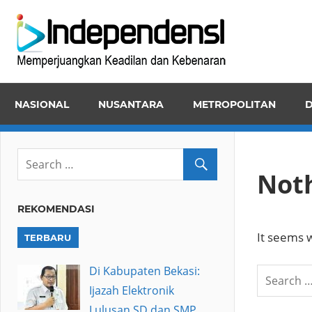
Skip
Inde
to
Memper
content
Keadila
dan
NASIONAL
NUSANTARA
METROPOLITAN
D
Kebena
Not
REKOMENDASI
It seems w
TERBARU
Di Kabupaten Bekasi:
Ijazah Elektronik
Lulusan SD dan SMP