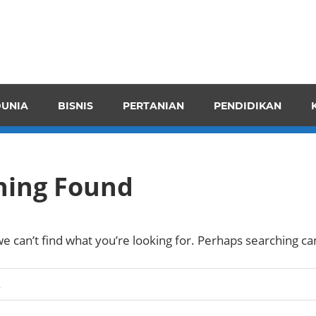
pendensI
juangkan
n
UNIA
BISNIS
PERTANIAN
PENDIDIKAN
ran
hing Found
e can’t find what you’re looking for. Perhaps searching ca