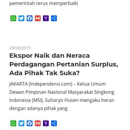
pemerintah terus memperbaiki
WhatsApp
Twitter
Facebook
Gmail
Yahoo
Share
Mail
29/08/2019
Ekspor Naik dan Neraca
Perdagangan Pertanian Surplus,
Ada Pihak Tak Suka?
JAKARTA (Independensi.com) – Ketua Umum
Dewan Pimpinan Nasional Masyarakat Singkong
Indonesia (MSI), Suharyo Husen mengaku heran
dengan adanya pihak yang
WhatsApp
Twitter
Facebook
Gmail
Yahoo
Share
Mail