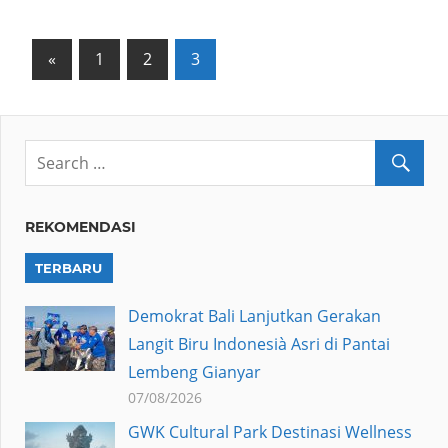
Posts
Previous
«
1
2
3
Posts
pagination
REKOMENDASI
TERBARU
Demokrat Bali Lanjutkan Gerakan
Langit Biru Indonesià Asri di Pantai
Lembeng Gianyar
07/08/2026
GWK Cultural Park Destinasi Wellness