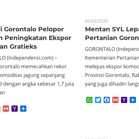
05/02/2020
i Gorontalo Pelopor
Mentan SYL Lep
n Peningkatan Ekspor
Pertanian Goron
an Gratieks
GORONTALO (Independ
 (Independensi.com) –
Kementerian Pertania
Gorontalo memecahkan rekor
melepas ekspor komodi
komoditas jagung sepanjang
Provinsi Gorontalo, Ra
9 dengan angka sebesar 1,7 juta
yang juga dihadiri lan
ian
WhatsApp
Twitter
Facebook
Gmail
Yaho
S
Mail
App
tter
Facebook
Gmail
Yahoo
Share
Mail