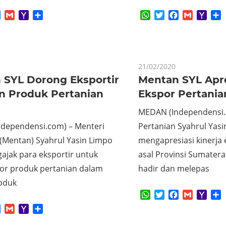
App
tter
Facebook
Gmail
Yahoo
Share
WhatsApp
Twitter
Facebook
Gmail
Yaho
S
Mail
Mail
21/02/2020
 SYL Dorong Eksportir
Mentan SYL Apre
an Produk Pertanian
Ekspor Pertani
MEDAN (Independensi.
dependensi.com) – Menteri
Pertanian Syahrul Yas
 (Mentan) Syahrul Yasin Limpo
mengapresiasi kinerja 
ajak para eksportir untuk
asal Provinsi Sumater
r produk pertanian dalam
hadir dan melepas
oduk
WhatsApp
Twitter
Facebook
Gmail
Yaho
S
Mail
App
tter
Facebook
Gmail
Yahoo
Share
Mail