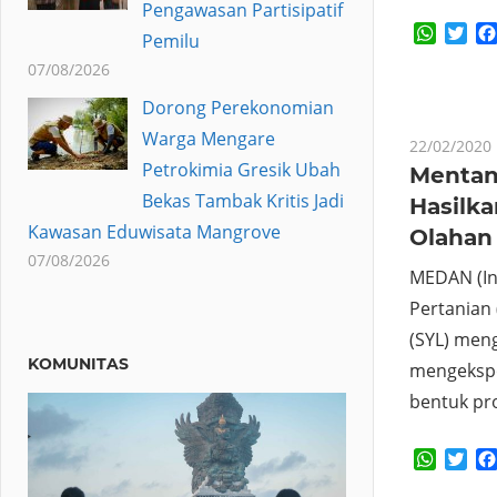
Pengawasan Partisipatif
Whats
Twi
Pemilu
07/08/2026
Dorong Perekonomian
Warga Mengare
22/02/2020
Petrokimia Gresik Ubah
Mentan
Bekas Tambak Kritis Jadi
Hasilk
Kawasan Eduwisata Mangrove
Olahan
07/08/2026
MEDAN (In
Pertanian
(SYL) meng
KOMUNITAS
mengekspo
bentuk pr
Whats
Twi