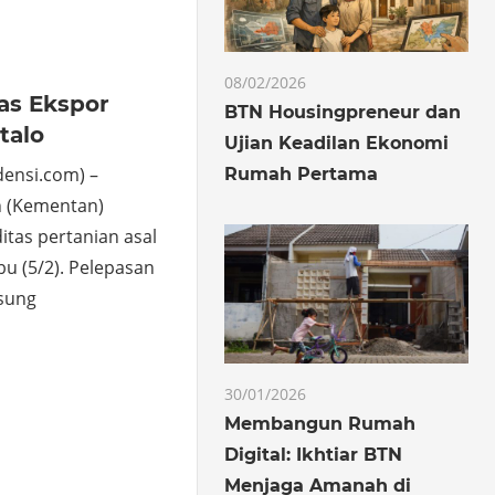
08/02/2026
as Ekspor
BTN Housingpreneur dan
talo
Ujian Keadilan Ekonomi
ensi.com) –
Rumah Pertama
n (Kementan)
tas pertanian asal
bu (5/2). Pelepasan
gsung
o
hare
30/01/2026
Membangun Rumah
Digital: Ikhtiar BTN
Menjaga Amanah di