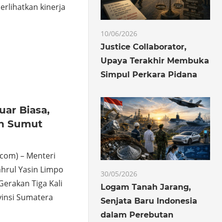
rlihatkan kinerja
10/06/2026
o
hare
Justice Collaborator,
Upaya Terakhir Membuka
Simpul Perkara Pidana
uar Biasa,
an Sumut
com) – Menteri
ahrul Yasin Limpo
30/05/2026
Gerakan Tiga Kali
Logam Tanah Jarang,
vinsi Sumatera
Senjata Baru Indonesia
dalam Perebutan