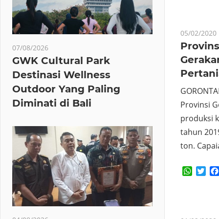
05/02/2020
Provins
07/08/2026
Geraka
GWK Cultural Park
Pertani
Destinasi Wellness
Outdoor Yang Paling
GORONTALO
Diminati di Bali
Provinsi 
produksi 
tahun 201
ton. Capa
Whats
Twi