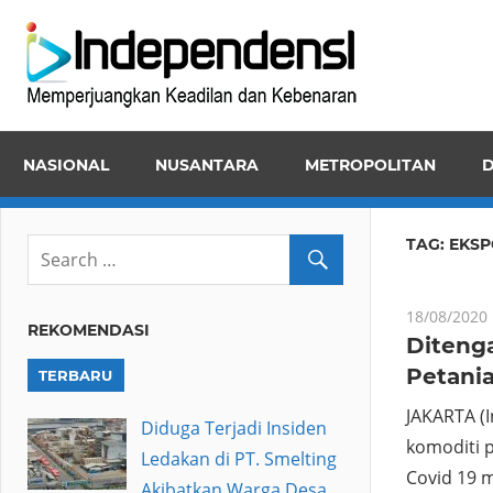
Skip
Inde
to
Memper
content
Keadila
dan
NASIONAL
NUSANTARA
METROPOLITAN
D
Kebena
TAG:
EKSP
18/08/2020
REKOMENDASI
Diteng
Petania
TERBARU
JAKARTA (
Diduga Terjadi Insiden
komoditi 
Ledakan di PT. Smelting
Covid 19 
Akibatkan Warga Desa