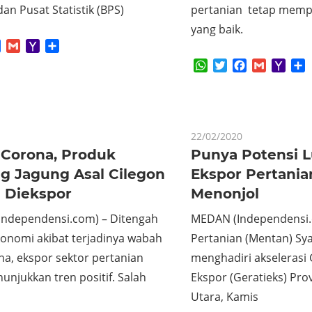
dan Pusat Statistik (BPS)
pertanian tetap mempe
yang baik.
App
tter
Facebook
Gmail
Yahoo
Share
Mail
WhatsApp
Twitter
Facebook
Gmail
Yaho
S
Mail
22/02/2020
Corona, Produk
Punya Potensi L
g Jagung Asal Cilegon
Ekspor Pertani
Diekspor
Menonjol
Independensi.com) – Ditengah
MEDAN (Independensi.
konomi akibat terjadinya wabah
Pertanian (Mentan) Sy
na, ekspor sektor pertanian
menghadiri akselerasi 
njukkan tren positif. Salah
Ekspor (Geratieks) Pro
Utara, Kamis