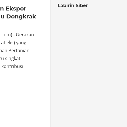
Labirin Siber
an Ekspor
pu Dongkrak
.com) ‐ Gerakan
Gratieks) yang
ian Pertanian
u singkat
kontribusi
o
hare