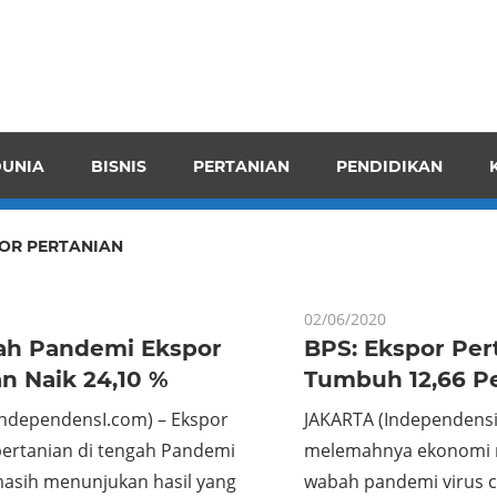
pendensI
juangkan
n
UNIA
BISNIS
PERTANIAN
PENDIDIKAN
ran
OR PERTANIAN
02/06/2020
ah Pandemi Ekspor
BPS: Ekspor Per
n Naik 24,10 %
Tumbuh 12,66 P
IndependensI.com) – Ekspor
JAKARTA (Independensi
pertanian di tengah Pandemi
melemahnya ekonomi n
masih menunjukan hasil yang
wabah pandemi virus c