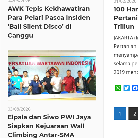
04/08/2026
01/02/2020
AWK Tepis Kekhawatiran
100 Har
Para Pelari Pasca Insiden
Pertan
‘Bali Silent Disco’ di
Triliun
Canggu
JAKARTA (
Pertanian
menyampai
selama p
2019 menc
Whats
Twi
03/08/2026
Posts
1
2
Elpala dan Siwo PWI Jaya
pagin
Siapkan Kejuaraan Wall
Climbing Antar-SMA