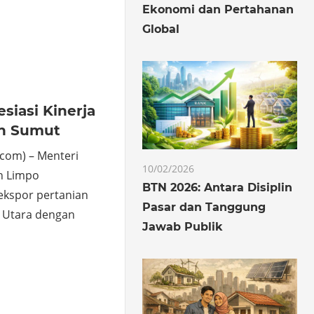
Ekonomi dan Pertahanan
o
hare
Global
siasi Kinerja
an Sumut
com) – Menteri
10/02/2026
in Limpo
BTN 2026: Antara Disiplin
ekspor pertanian
Pasar dan Tanggung
a Utara dengan
Jawab Publik
o
hare