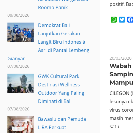
positif. Ba
Roomo Panik
08/08/2026
Whats
Twi
Demokrat Bali
Lanjutkan Gerakan
Langit Biru Indonesià
Asri di Pantai Lembeng
Gianyar
20/03/2020
Wabah 
07/08/2026
Sampin
GWK Cultural Park
Mampu 
Destinasi Wellness
Outdoor Yang Paling
CILEGON (
Diminati di Bali
lesunya e
07/08/2026
virus coro
masih menu
Bawaslu dan Pemuda
satu
LIRA Perkuat