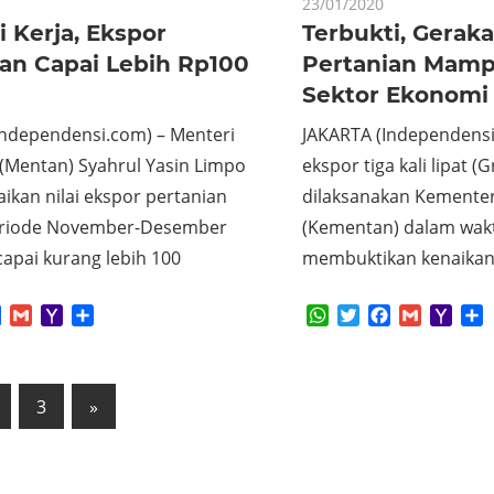
23/01/2020
i Kerja, Ekspor
Terbukti, Gerak
ian Capai Lebih Rp100
Pertanian Mam
Sektor Ekonomi
Independensi.com) – Menteri
JAKARTA (Independensi
 (Mentan) Syahrul Yasin Limpo
ekspor tiga kali lipat (
kan nilai ekspor pertanian
dilaksanakan Kementer
eriode November-Desember
(Kementan) dalam wakt
apai kurang lebih 100
membuktikan kenaikan 
App
tter
Facebook
Gmail
Yahoo
Share
WhatsApp
Twitter
Facebook
Gmail
Yaho
S
Mail
Mail
Next
3
»
Posts
ation