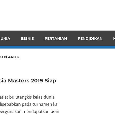
pendensI
juangkan
n
UNIA
BISNIS
PERTANIAN
PENDIDIKAN
ran
KEN AROK
ia Masters 2019 Siap
tlet bulutangkis kelas dunia
 disebabkan pada turnamen kali
dipergunakan mendapatkan poin