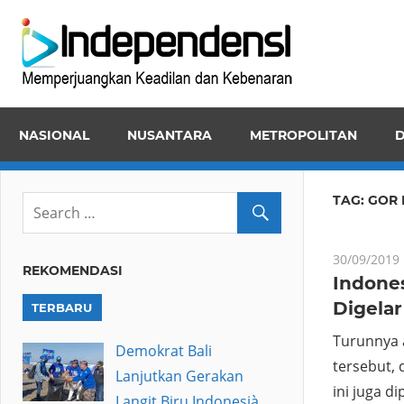
Skip
Inde
to
Memper
content
Keadila
dan
NASIONAL
NUSANTARA
METROPOLITAN
D
Kebena
TAG:
GOR 
30/09/2019
REKOMENDASI
Indones
Digelar
TERBARU
Turunnya a
Demokrat Bali
tersebut,
Lanjutkan Gerakan
ini juga 
Langit Biru Indonesià