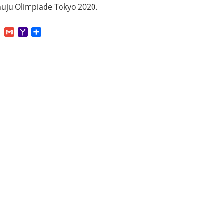
uju Olimpiade Tokyo 2020.
App
tter
Facebook
Gmail
Yahoo
Share
Mail