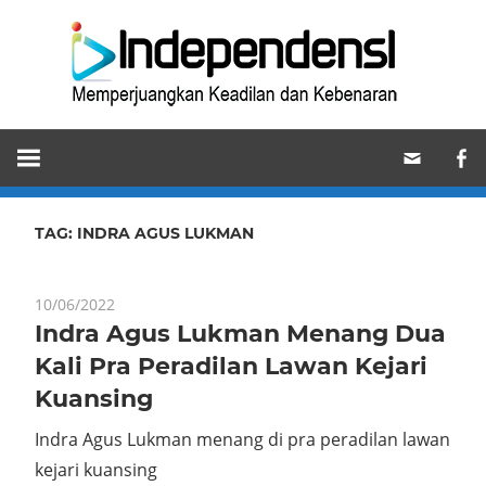
Skip
Ind
to
content
Memperjuangkan
Keadilan
dan
Kebenaran
TAG:
INDRA AGUS LUKMAN
10/06/2022
Indra Agus Lukman Menang Dua
Kali Pra Peradilan Lawan Kejari
Kuansing
Indra Agus Lukman menang di pra peradilan lawan
kejari kuansing