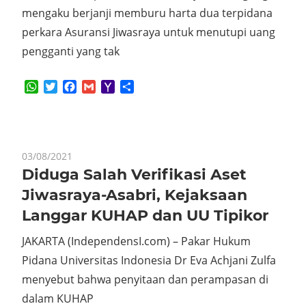
mengaku berjanji memburu harta dua terpidana
perkara Asuransi Jiwasraya untuk menutupi uang
pengganti yang tak
WhatsApp
Twitter
Facebook
Gmail
Yahoo
Share
Mail
03/08/2021
Diduga Salah Verifikasi Aset
Jiwasraya-Asabri, Kejaksaan
Langgar KUHAP dan UU Tipikor
JAKARTA (IndependensI.com) – Pakar Hukum
Pidana Universitas Indonesia Dr Eva Achjani Zulfa
menyebut bahwa penyitaan dan perampasan di
dalam KUHAP