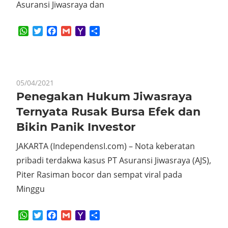
Asuransi Jiwasraya dan
WhatsApp
Twitter
Facebook
Gmail
Yahoo
Share
Mail
05/04/2021
Penegakan Hukum Jiwasraya
Ternyata Rusak Bursa Efek dan
Bikin Panik Investor
JAKARTA (IndependensI.com) – Nota keberatan
pribadi terdakwa kasus PT Asuransi Jiwasraya (AJS),
Piter Rasiman bocor dan sempat viral pada
Minggu
WhatsApp
Twitter
Facebook
Gmail
Yahoo
Share
Mail