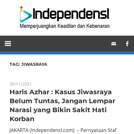
Skip
Ind
to
content
Memperjuangkan
Keadilan
dan
Kebenaran
TAG:
JIWASRAYA
30/11/2021
Haris Azhar : Kasus Jiwasraya
Belum Tuntas, Jangan Lempar
Narasi yang Bikin Sakit Hati
Korban
JAKARTA (IndependensI.com) – Pernyataan Staf