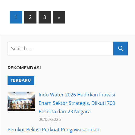
Posts
Next
1
2
3
»
Posts
pagination
REKOMENDASI
TERBARU
Indo Water 2026 Hadirkan Inovasi
Enam Sektor Strategis, Diikuti 700
Peserta dari 23 Negara
06/08/2026
Pemkot Bekasi Perkuat Pengawasan dan