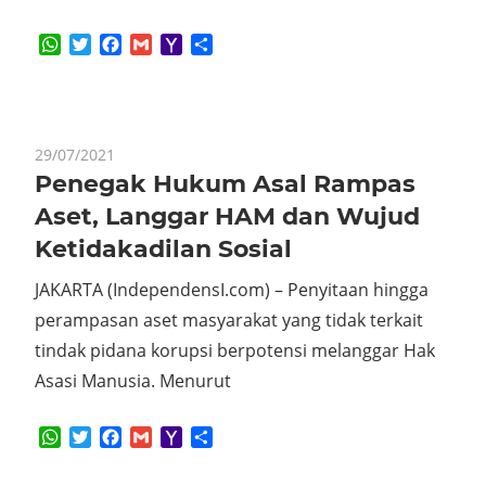
WhatsApp
Twitter
Facebook
Gmail
Yahoo
Share
Mail
29/07/2021
Penegak Hukum Asal Rampas
Aset, Langgar HAM dan Wujud
Ketidakadilan Sosial
JAKARTA (IndependensI.com) – Penyitaan hingga
perampasan aset masyarakat yang tidak terkait
tindak pidana korupsi berpotensi melanggar Hak
Asasi Manusia. Menurut
WhatsApp
Twitter
Facebook
Gmail
Yahoo
Share
Mail