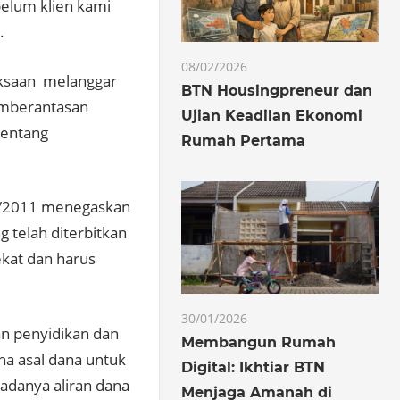
belum klien kami
.
08/02/2026
aksaan melanggar
BTN Housingpreneur dan
emberantasan
Ujian Keadilan Ekonomi
tentang
Rumah Pertama
t/2011 menegaskan
 telah diterbitkan
ekat dan harus
30/01/2026
an penyidikan dan
Membangun Rumah
a asal dana untuk
Digital: Ikhtiar BTN
adanya aliran dana
Menjaga Amanah di