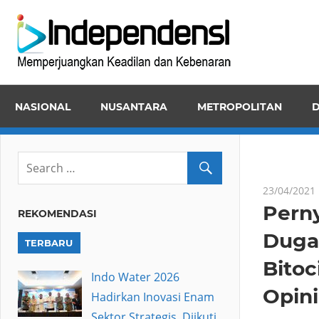
Skip
Inde
to
Memper
content
Keadila
dan
NASIONAL
NUSANTARA
METROPOLITAN
D
Kebena
23/04/2021
Perny
REKOMENDASI
Duga
TERBARU
Bito
Indo Water 2026
Opini
Hadirkan Inovasi Enam
Sektor Strategis, Diikuti