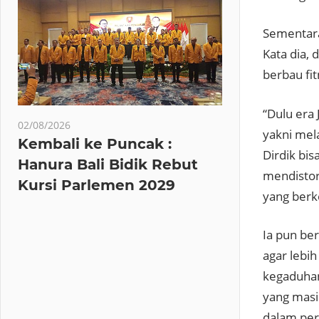
Sementara
Kata dia,
berbau fi
“Dulu era 
02/08/2026
yakni mel
Kembali ke Puncak :
Dirdik bi
Hanura Bali Bidik Rebut
mendistor
Kursi Parlemen 2029
yang berke
Ia pun be
agar lebi
kegaduhan
yang masi
dalam pers