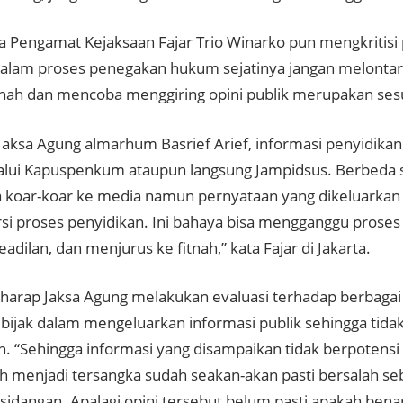
 Pengamat Kejaksaan Fajar Trio Winarko pun mengkritisi 
 dalam proses penegakan hukum sejatinya jangan melonta
tnah dan mencoba menggiring opini publik merupakan ses
Jaksa Agung almarhum Basrief Arief, informasi penyidikan 
alui Kapuspenkum ataupun langsung Jampidsus. Berbeda sa
sa koar-koar ke media namun pernyataan yang dikeluarkan 
si proses penyidikan. Ini bahaya bisa mengganggu pros
adilan, dan menjurus ke fitnah,” kata Fajar di Jakarta.
rharap Jaksa Agung melakukan evaluasi terhadap berbagai
h bijak dalam mengeluarkan informasi publik sehingga ti
. “Sehingga informasi yang disampaikan tidak berpotensi
h menjadi tersangka sudah seakan-akan pasti bersalah se
idangan. Apalagi opini tersebut belum pasti apakah benar