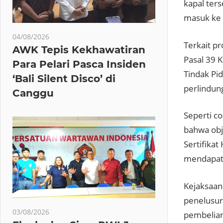
kapal ter
masuk ke 
04/08/2026
Terkait p
AWK Tepis Kekhawatiran
Pasal 39
Para Pelari Pasca Insiden
Tindak Pid
‘Bali Silent Disco’ di
perlindun
Canggu
Seperti 
bahwa obj
Sertifika
mendapat
Kejaksaan
penelusur
03/08/2026
pembelian