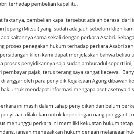
abri terhadap pembelian kapal itu.
 faktanya, pembelian kapal tersebut adalah berasal dari i
n Jepang (Mitsui) yang sudah ada jauh sebelum klien ka
k ada kaitannya sama sekali dengan perkara Asabri. Sebaga
 proses penegakan hukum terhadap perkara Asabri sehi
ipersidangan klien kami dapat menjelaskan bahwa beliau t
a proses penyidikannya saja sudah amburadul seperti ini,
ri pembayar pajak, terus terang saya sangat kecewa. Banya
 dilanggar oleh para penyidik Kejaksaan Agung dibawah k
hak untuk mendapat informasi mengapa aset-asetnya disi
perkara ini masih dalam tahap penyidikan dan belum ber
ka penyitaan dilakukan untuk kepentingan uang pengganti,
us menunggu perkara ini memiliki kekuatan hukum tetap 
dang, jangan menegakkan hukum dengan melanggar hukum