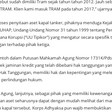
sebut sudah dimiliki Tram sejak tahun tahun 2012. Jauh se
TRAM. Klien kami masuk TRAM pada tahun 2017,” ujarnya
roses penyitaan aset kapal tanker, pihaknya menduga Kej
 KUHAP, Undang-Undang Nomor 31 tahun 1999 tentang P
ana Korupsi (“UU Tipikor”) yang mengatur secara spesifik 
gan terhadap pihak ketiga.
contoh dalam Putusan Mahkamah Agung Nomor 1731K/Pd
ek jaminan kredit yang telah dibebani hak tanggungan yang
t Hak Tanggungan, memiliki hak dan kepentingan yang mel
 perlindungan hukum.
 Agung, lanjutnya, sebagai pihak yang memiliki kewenang
an aset seharusnya dapat dengan mudah melihat dari man
 kapal tersebut. Korps Adhyaksa pun wajib membuktikan 