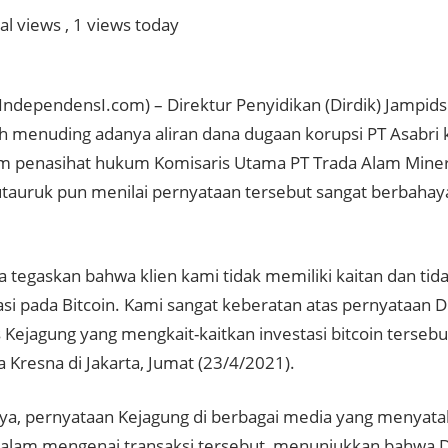
al views
, 1 views today
IndependensI.com) – Direktur Penyidikan (Dirdik) Jampids
h menuding adanya aliran dana dugaan korupsi PT Asabri
Tim penasihat hukum Komisaris Utama PT Trada Alam Mine
tauruk pun menilai pernyataan tersebut sangat berbahay
a tegaskan bahwa klien kami tidak memiliki kaitan dan tid
asi pada Bitcoin. Kami sangat keberatan atas pernyataan D
 Kejagung yang mengkait-kaitkan investasi bitcoin tersebu
a Kresna di Jakarta, Jumat (23/4/2021).
a, pernyataan Kejagung di berbagai media yang menyata
am mengenai transaksi tersebut, menunjukkan bahwa Di