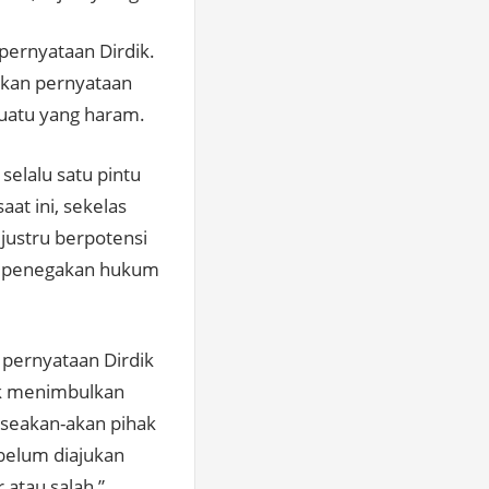
pernyataan Dirdik.
rkan pernyataan
uatu yang haram.
selalu satu pintu
at ini, sekelas
justru berpotensi
es penegakan hukum
 pernyataan Dirdik
dak menimbulkan
 seakan-akan pihak
belum diajukan
 atau salah,”