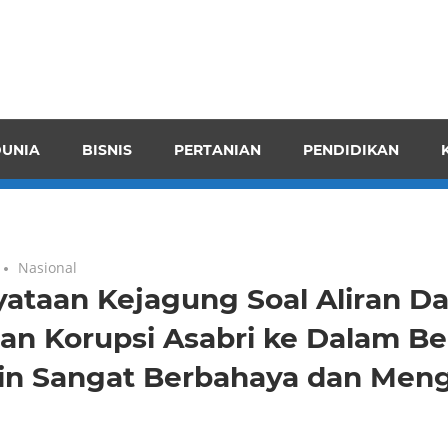
pendensI
juangkan
n
UNIA
BISNIS
PERTANIAN
PENDIDIKAN
ran
Nasional
ataan Kejagung Soal Aliran D
an Korupsi Asabri ke Dalam B
cin Sangat Berbahaya dan Meng