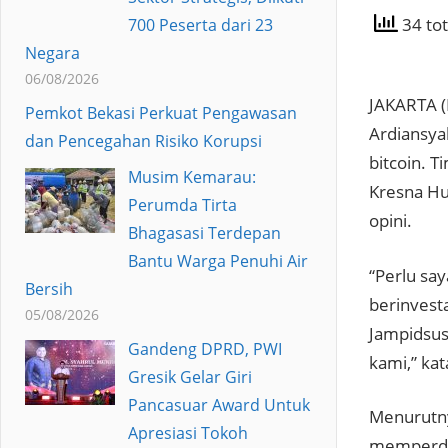
34 tot
700 Peserta dari 23
Negara
06/08/2026
JAKARTA (
Pemkot Bekasi Perkuat Pengawasan
Ardiansya
dan Pencegahan Risiko Korupsi
bitcoin. 
Musim Kemarau:
Kresna Hu
Perumda Tirta
opini.
Bhagasasi Terdepan
Bantu Warga Penuhi Air
“Perlu say
Bersih
berinvest
05/08/2026
Jampidsus
Gandeng DPRD, PWI
kami,” kat
Gresik Gelar Giri
Pancasuar Award Untuk
Menurutny
Apresiasi Tokoh
memperdal