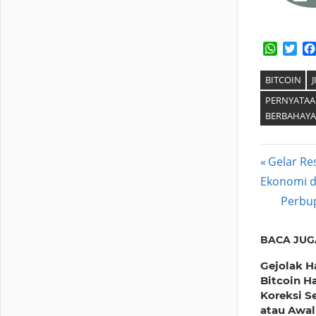
Whats
Twi
BITCOIN
PERNYATAA
BERBAHAYA
Post
Previous
Gelar Re
Post:
Ekonomi d
navig
Next
Perbup
Post:
BACA JUG
Gejolak H
Bitcoin Har
Koreksi S
atau Awal