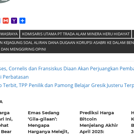
App
tter
Facebook
Gmail
Yahoo
Share
Mail
JIWASRAYA
KOMISARIS UTAMA PT TRADA ALAM MINERA HERU HIDAYAT
N KEJAGUNG SOAL ALIRAN DANA DUGAAN KORUPSI ASABRI KE DALAM BEN
 DAN MENGGIRING OPINI
ses, Cornelis dan Fransiskus Diaan Akan Perjuangkan Pem
i Perbatasan
ation
 Terbit, TPP Penilik dan Pamong Belajar Gresik Justeru Te
A
arga
Emas Sedang
Prediksi Harga
H
i Ini,
‘Gila-gilaan’:
Bitcoin
K
ehat
Mengapa
Menjelang Akhir
B
 Bear
Harganya Melejit,
April 2025:
J