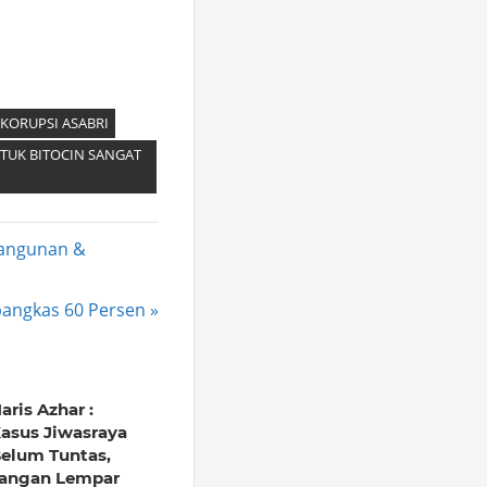
KORUPSI ASABRI
TUK BITOCIN SANGAT
bangunan &
rpangkas 60 Persen
aris Azhar :
asus Jiwasraya
elum Tuntas,
angan Lempar