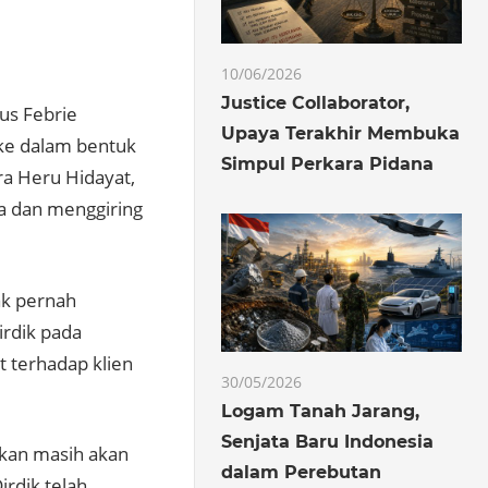
10/06/2026
Justice Collaborator,
us Febrie
Upaya Terakhir Membuka
 ke dalam bentuk
Simpul Perkara Pidana
ra Heru Hidayat,
a dan menggiring
ak pernah
irdik pada
t terhadap klien
30/05/2026
Logam Tanah Jarang,
Senjata Baru Indonesia
kan masih akan
dalam Perebutan
rdik telah