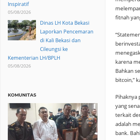
Inspiratif
melempark
05/08/2026
fitnah ya
Dinas LH Kota Bekasi
Laporkan Pencemaran
“Statement
di Kali Bekasi dan
berinvest
Cileungsi ke
menegaska
Kementerian LH/BPLH
karena me
05/08/2026
Bahkan se
bitcoin,” 
KOMUNITAS
Pihaknya 
yang sena
terkait de
adalah me
bank. Bah