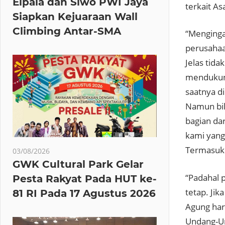
Elpala dan Siwo PWI Jaya
terkait As
Siapkan Kejuaraan Wall
Climbing Antar-SMA
“Mengingat
perusahaa
Jelas tida
mendukung
saatnya d
Namun bil
bagian da
kami yang
Termasuk 
03/08/2026
GWK Cultural Park Gelar
“Padahal 
Pesta Rakyat Pada HUT ke-
tetap. Ji
81 RI Pada 17 Agustus 2026
Agung har
Undang-Un