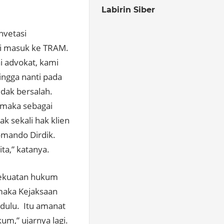
Labirin Siber
nvetasi
mi masuk ke TRAM.
i advokat, kami
ngga nanti pada
idak bersalah.
 maka sebagai
k sekali hak klien
omando Dirdik.
ta,” katanya.
kekuatan hukum
 maka Kejaksaan
dulu. Itu amanat
,” ujarnya lagi.