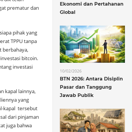
Ekonomi dan Pertahanan
gat prematur dan
Global
 siapa pihak yang
jerat TPPU tanpa
t berbahaya,
nvestasi bitcoin.
tang investasi
10/02/2026
BTN 2026: Antara Disiplin
Pasar dan Tanggung
 kapal lainnya,
Jawab Publik
liennya yang
al-kapal tersebut
sal dari pinjaman
tat juga bahwa