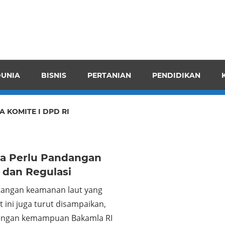
pendensI
juangkan
n
UNIA
BISNIS
PERTANIAN
PENDIDIKAN
ran
A KOMITE I DPD RI
a Perlu Pandangan
dan Regulasi
tangan keamanan laut yang
at ini juga turut disampaikan,
dengan kemampuan Bakamla RI