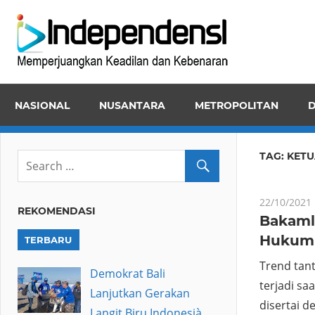
Skip
Inde
to
Memper
content
Keadila
dan
NASIONAL
NUSANTARA
METROPOLITAN
D
Kebena
TAG:
KETU
22/10/2021
REKOMENDASI
Bakaml
Hukum 
TERBARU
Trend tan
Demokrat Bali
terjadi sa
Lanjutkan Gerakan
disertai 
Langit Biru Indonesià