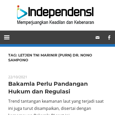
Skip
Ind
to
content
Memperjuangkan
Keadilan
dan
Kebenaran
TAG:
LETJEN TNI MARINIR (PURN) DR. NONO
SAMPONO
22/10/2021
Bakamla Perlu Pandangan
Hukum dan Regulasi
Trend tantangan keamanan laut yang terjadi saat
ini juga turut disampaikan, disertai dengan