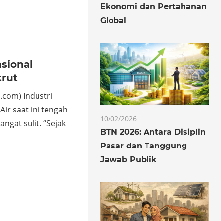
o
hare
Ekonomi dan Pertahanan
Global
sional
rut
.com) Industri
ir saat ini tengah
10/02/2026
gat sulit. “Sejak
BTN 2026: Antara Disiplin
Pasar dan Tanggung
Jawab Publik
o
hare