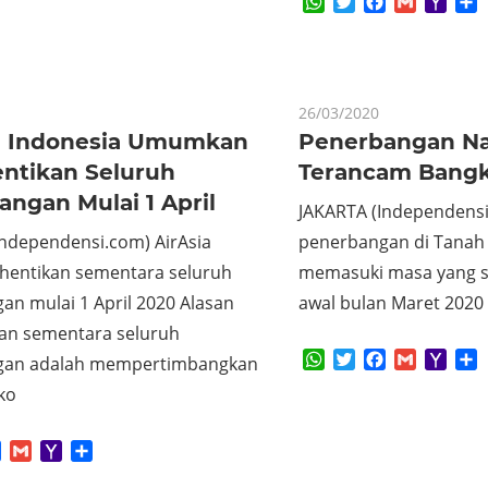
WhatsApp
Twitter
Facebook
Gmail
Yaho
S
Mail
26/03/2020
ia Indonesia Umumkan
Penerbangan Na
ntikan Seluruh
Terancam Bangk
ngan Mulai 1 April
JAKARTA (Independensi
Independensi.com) AirAsia
penerbangan di Tanah A
 hentikan sementara seluruh
memasuki masa yang san
an mulai 1 April 2020 Alasan
awal bulan Maret 2020
an sementara seluruh
WhatsApp
Twitter
Facebook
Gmail
Yaho
S
gan adalah mempertimbangkan
Mail
iko
App
tter
Facebook
Gmail
Yahoo
Share
Mail