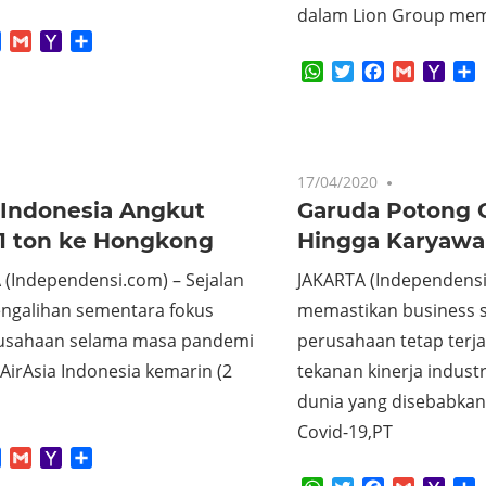
dalam Lion Group me
App
tter
Facebook
Gmail
Yahoo
Share
Mail
WhatsApp
Twitter
Facebook
Gmail
Yaho
S
Mail
17/04/2020
One comme
 Indonesia Angkut
Garuda Potong G
11 ton ke Hongkong
Hingga Karyaw
(Independensi.com) – Sejalan
JAKARTA (Independens
ngalihan sementara fokus
memastikan business su
rusahaan selama masa pandemi
perusahaan tetap terj
AirAsia Indonesia kemarin (2
tekanan kinerja indust
dunia yang disebabkan
Covid-19,PT
App
tter
Facebook
Gmail
Yahoo
Share
Mail