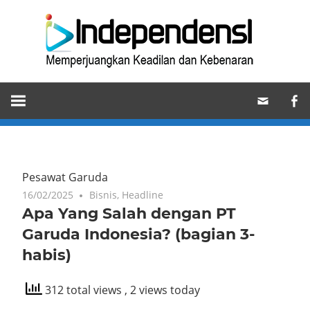
Skip
Ind
to
content
Memperjuangkan
Keadilan
dan
Kebenaran
Pesawat Garuda
16/02/2025
Bisnis
,
Headline
Apa Yang Salah dengan PT
Garuda Indonesia? (bagian 3-
habis)
312 total views
, 2 views today