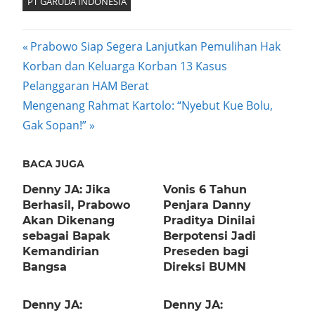
PT GARUDA INDONESIA
Post
Previous
Prabowo Siap Segera Lanjutkan Pemulihan Hak
Post:
Korban dan Keluarga Korban 13 Kasus
navigation
Pelanggaran HAM Berat
Next
Mengenang Rahmat Kartolo: “Nyebut Kue Bolu,
Post:
Gak Sopan!”
BACA JUGA
Denny JA: Jika
Vonis 6 Tahun
Berhasil, Prabowo
Penjara Danny
Akan Dikenang
Praditya Dinilai
sebagai Bapak
Berpotensi Jadi
Kemandirian
Preseden bagi
Bangsa
Direksi BUMN
Denny JA:
Denny JA: