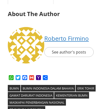
About The Author
Roberto Firmino
See author's posts
WhatsApp
Twitter
Facebook
Gmail
Yahoo
Share
Mail
BUMN
BUMN INDONESIA DALAM BAHAYA
ERIK TOHIR
GAWAT DARURAT INDONESIA
KEMENTERIAN BUMN
MASKAPAI PENERBANGAN NASIONAL