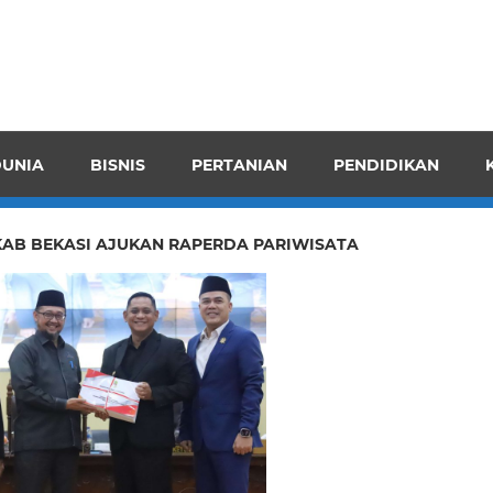
pendensI
juangkan
n
UNIA
BISNIS
PERTANIAN
PENDIDIKAN
ran
AB BEKASI AJUKAN RAPERDA PARIWISATA