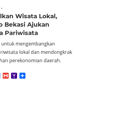
No comments
kan Wisata Lokal,
 Bekasi Ajukan
a Pariwisata
a untuk mengembangkan
ariwisata lokal dan mendongkrak
han perekonomian daerah.
App
tter
Facebook
Gmail
Yahoo
Share
Mail