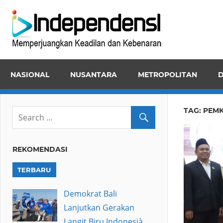
Skip
Inde
to
Memper
content
Keadila
dan
NASIONAL
NUSANTARA
METROPOLITAN
D
Kebena
TAG:
PEMK
REKOMENDASI
TERBARU
Demokrat Bali
Lanjutkan Gerakan
Langit Biru Indonesià