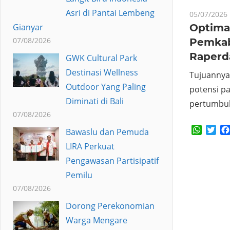
Asri di Pantai Lembeng
05/07/2026
Optimal
Gianyar
07/08/2026
Pemkab
Raperd
GWK Cultural Park
Destinasi Wellness
Tujuanny
Outdoor Yang Paling
potensi p
Diminati di Bali
pertumbu
07/08/2026
Whats
Twi
Bawaslu dan Pemuda
LIRA Perkuat
Pengawasan Partisipatif
Pemilu
07/08/2026
Dorong Perekonomian
Warga Mengare