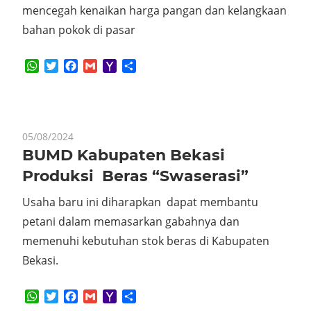
mencegah kenaikan harga pangan dan kelangkaan
bahan pokok di pasar
WhatsApp
Twitter
Facebook
Gmail
Yahoo
Share
Mail
05/08/2024
BUMD Kabupaten Bekasi
Produksi Beras “Swaserasi”
Usaha baru ini diharapkan dapat membantu
petani dalam memasarkan gabahnya dan
memenuhi kebutuhan stok beras di Kabupaten
Bekasi.
WhatsApp
Twitter
Facebook
Gmail
Yahoo
Share
Mail