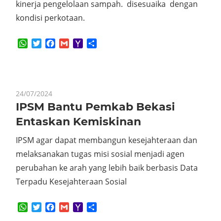
kinerja pengelolaan sampah. disesuaika dengan
kondisi perkotaan.
WhatsApp
Twitter
Facebook
Gmail
Yahoo
Share
Mail
24/07/2024
IPSM Bantu Pemkab Bekasi
Entaskan Kemiskinan
IPSM agar dapat membangun kesejahteraan dan
melaksanakan tugas misi sosial menjadi agen
perubahan ke arah yang lebih baik berbasis Data
Terpadu Kesejahteraan Sosial
WhatsApp
Twitter
Facebook
Gmail
Yahoo
Share
Mail