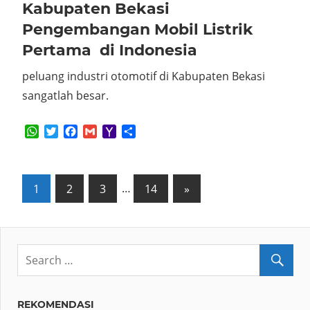
Kabupaten Bekasi
Pengembangan Mobil Listrik
Pertama di Indonesia
peluang industri otomotif di Kabupaten Bekasi
sangatlah besar.
WhatsApp
Twitter
Facebook
Gmail
Yahoo
Share
Mail
Posts
Next
1
2
3
…
14
»
Posts
pagination
REKOMENDASI