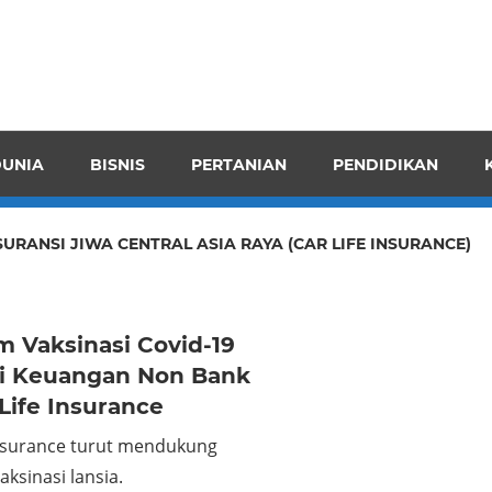
pendensI
juangkan
n
UNIA
BISNIS
PERTANIAN
PENDIDIKAN
ran
SURANSI JIWA CENTRAL ASIA RAYA (CAR LIFE INSURANCE)
 Vaksinasi Covid-19
ri Keuangan Non Bank
Life Insurance
Insurance turut mendukung
ksinasi lansia.