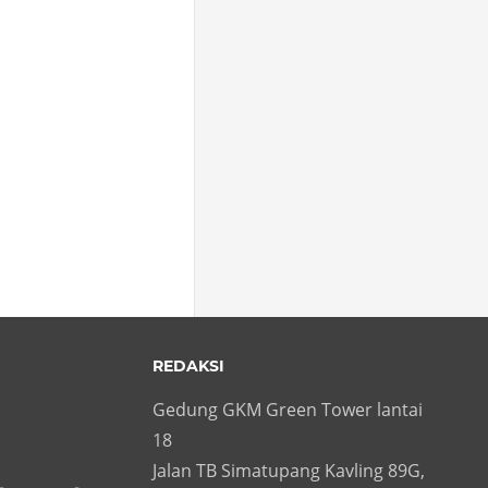
REDAKSI
Gedung GKM Green Tower lantai
18
Jalan TB Simatupang Kavling 89G,