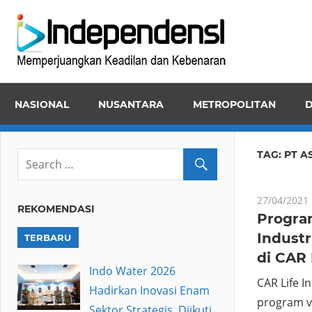
Skip
Inde
to
Memper
content
Keadila
dan
NASIONAL
NUSANTARA
METROPOLITAN
D
Kebena
TAG:
PT A
27/04/2021
REKOMENDASI
Program
Indust
TERBARU
di CAR 
Indo Water 2026
CAR Life 
Hadirkan Inovasi Enam
program va
Sektor Strategis, Diikuti