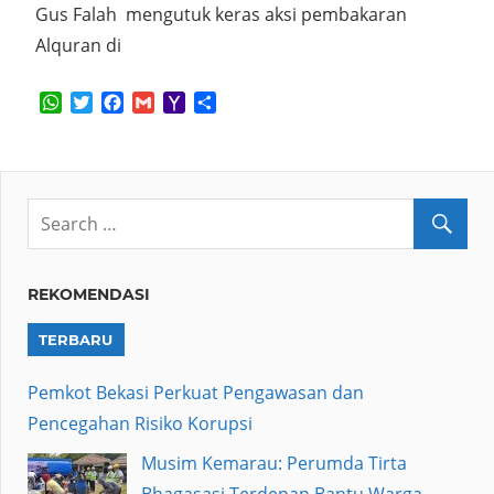
Gus Falah mengutuk keras aksi pembakaran
Alquran di
WhatsApp
Twitter
Facebook
Gmail
Yahoo
Share
Mail
REKOMENDASI
TERBARU
Pemkot Bekasi Perkuat Pengawasan dan
Pencegahan Risiko Korupsi
Musim Kemarau: Perumda Tirta
Bhagasasi Terdepan Bantu Warga