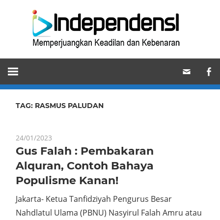
Skip
Ind
to
content
Memperjuangkan
Keadilan
dan
Kebenaran
TAG:
RASMUS PALUDAN
24/01/2023
Gus Falah : Pembakaran
Alquran, Contoh Bahaya
Populisme Kanan!
Jakarta- Ketua Tanfidziyah Pengurus Besar
Nahdlatul Ulama (PBNU) Nasyirul Falah Amru atau