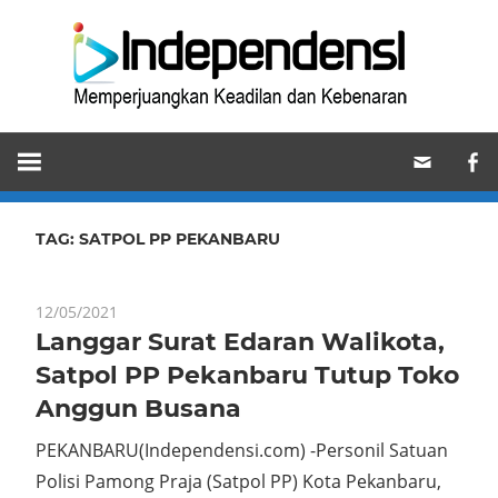
Skip
Ind
to
content
Memperjuangkan
Keadilan
dan
Kebenaran
TAG:
SATPOL PP PEKANBARU
12/05/2021
Langgar Surat Edaran Walikota,
Satpol PP Pekanbaru Tutup Toko
Anggun Busana
PEKANBARU(Independensi.com) -Personil Satuan
Polisi Pamong Praja (Satpol PP) Kota Pekanbaru,