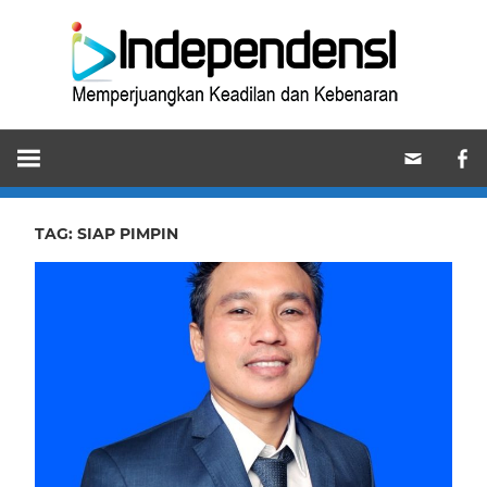
Skip
Ind
to
content
Memperjuangkan
Keadilan
dan
Kebenaran
TAG:
SIAP PIMPIN