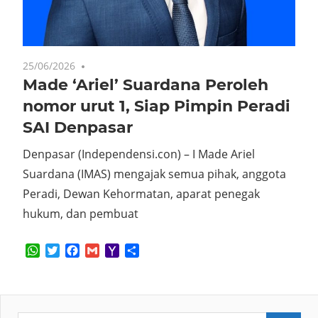
25/06/2026
No comments
Made ‘Ariel’ Suardana Peroleh
nomor urut 1, Siap Pimpin Peradi
SAI Denpasar
Denpasar (Independensi.con) – I Made Ariel
Suardana (IMAS) mengajak semua pihak, anggota
Peradi, Dewan Kehormatan, aparat penegak
hukum, dan pembuat
WhatsApp
Twitter
Facebook
Gmail
Yahoo
Share
Mail