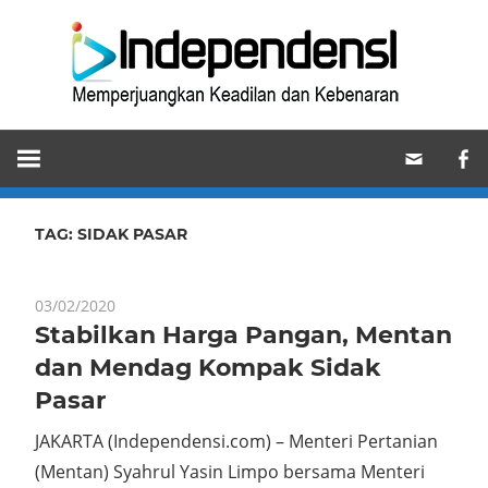
Skip
Ind
to
content
Memperjuangkan
Keadilan
dan
Kebenaran
TAG:
SIDAK PASAR
03/02/2020
Stabilkan Harga Pangan, Mentan
dan Mendag Kompak Sidak
Pasar
JAKARTA (Independensi.com) – Menteri Pertanian
(Mentan) Syahrul Yasin Limpo bersama Menteri