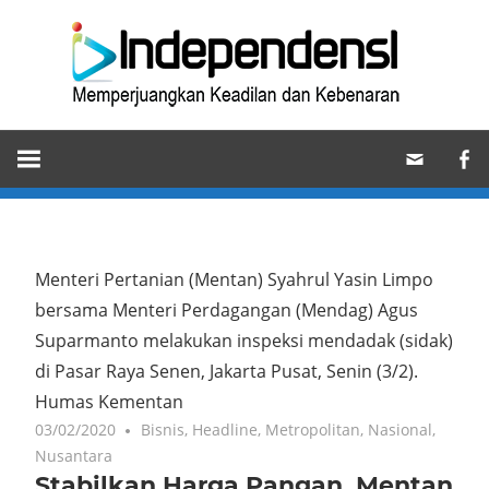
Skip
Ind
to
content
Memperjuangkan
Keadilan
dan
Kebenaran
Menteri Pertanian (Mentan) Syahrul Yasin Limpo
bersama Menteri Perdagangan (Mendag) Agus
Suparmanto melakukan inspeksi mendadak (sidak)
di Pasar Raya Senen, Jakarta Pusat, Senin (3/2).
Humas Kementan
03/02/2020
Bisnis
,
Headline
,
Metropolitan
,
Nasional
,
Nusantara
Stabilkan Harga Pangan, Mentan