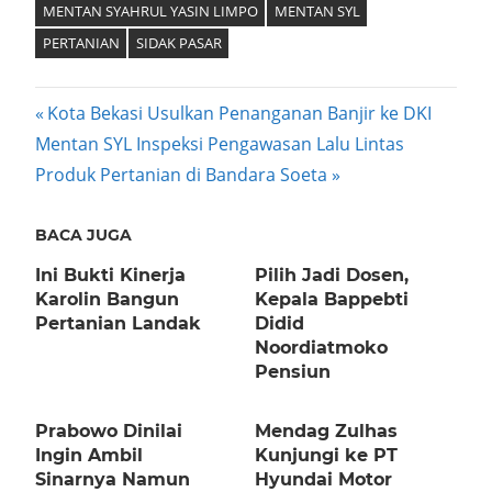
MENTAN SYAHRUL YASIN LIMPO
MENTAN SYL
PERTANIAN
SIDAK PASAR
Post
Previous
Kota Bekasi Usulkan Penanganan Banjir ke DKI
Next
Post:
Mentan SYL Inspeksi Pengawasan Lalu Lintas
navigation
Post:
Produk Pertanian di Bandara Soeta
BACA JUGA
Ini Bukti Kinerja
Pilih Jadi Dosen,
Karolin Bangun
Kepala Bappebti
Pertanian Landak
Didid
Noordiatmoko
Pensiun
Prabowo Dinilai
Mendag Zulhas
Ingin Ambil
Kunjungi ke PT
Sinarnya Namun
Hyundai Motor