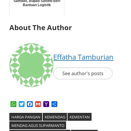
Sambas, Bupati Satono Beri
Bantuan Logistik
About The Author
Effatha Tamburian
See author's posts
WhatsApp
Twitter
Facebook
Gmail
Yahoo
Share
Mail
HARGA PANGAN
KEMENDAG
KEMENTAN
MENDAG AGUS SUPARMANTO