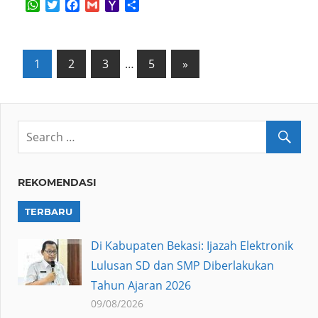
WhatsApp
Twitter
Facebook
Gmail
Yahoo
Share
Mail
Posts
Next
1
2
3
…
5
»
Posts
pagination
REKOMENDASI
TERBARU
Di Kabupaten Bekasi: Ijazah Elektronik
Lulusan SD dan SMP Diberlakukan
Tahun Ajaran 2026
09/08/2026