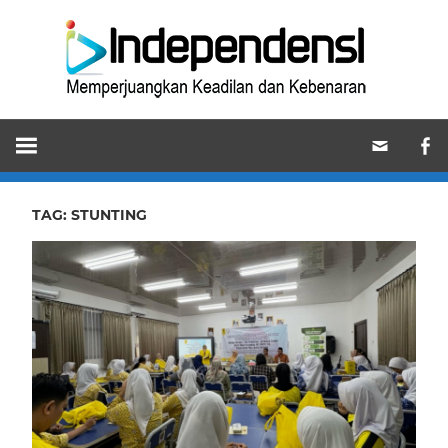
Skip
Ind
to
content
Memperjuangkan
Keadilan
dan
Kebenaran
TAG:
STUNTING