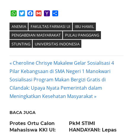
WhatsApp
Twitter
Facebook
Gmail
Yahoo
Share
Mail
ANEMIA
FAKULTAS FARMASI UI
IBU HAMIL
PENGABDIAN MASYARAKAT
PULAU PANGGANG
STUNTING
UNIVERSITAS INDONESIA
Post
Previous
Cheroline Chrisye Makalew Gelar Sosialisasi 4
Post:
Pilar Kebangsaan di SMA Negeri 1 Manokwari
navigation
Next
Sosialisasi Program Makan Bergizi Gratis di
Post:
Cilandak: Upaya Nyata Pemerintah dalam
Meningkatkan Kesehatan Masyarakat
BACA JUGA
Protes Ortu Calon
PkM STIMI
Mahasiswa KKI UI:
HANDAYANI: Lepas