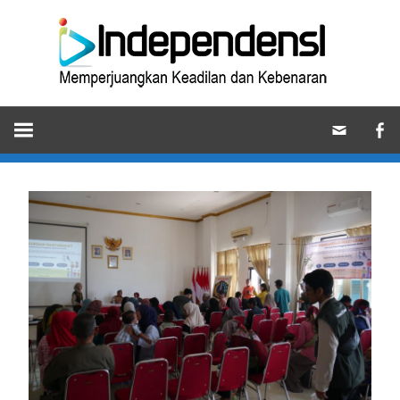
Skip
Ind
to
content
Memperjuangkan
Keadilan
dan
Kebenaran