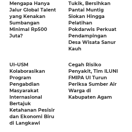
Mengapa Hanya
Tukik, Bersihkan
Jalur Global Talent
Pantai Muntig
yang Kenakan
Siokan Hingga
Sumbangan
Pelatihan
Minimal Rp500
Pokdarwis Perkuat
Juta?
Pendampingan
Desa Wisata Sanur
Kauh
UI–USM
Cegah Risiko
Kolaborasikan
Penyakit, Tim ILUNI
Program
FMIPA UI Turun
Pengabdian
Periksa Sumber Air
Masyarakat
Warga di
Internasional
Kabupaten Agam
Bertajuk
Ketahanan Pesisir
dan Ekonomi Biru
di Langkawi