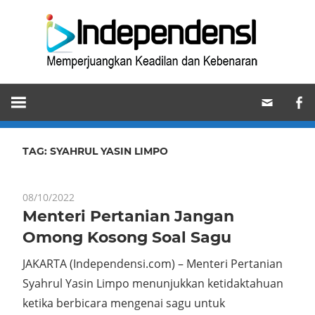
Skip
Ind
to
content
Memperjuangkan
Keadilan
dan
Kebenaran
TAG:
SYAHRUL YASIN LIMPO
08/10/2022
Menteri Pertanian Jangan
Omong Kosong Soal Sagu
JAKARTA (Independensi.com) – Menteri Pertanian
Syahrul Yasin Limpo menunjukkan ketidaktahuan
ketika berbicara mengenai sagu untuk