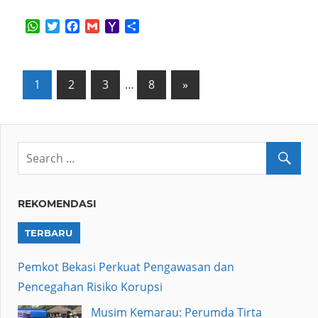
WhatsApp
Twitter
Facebook
Gmail
Yahoo
Share
Mail
Posts
Next
1
2
3
…
8
»
Posts
pagination
REKOMENDASI
TERBARU
Pemkot Bekasi Perkuat Pengawasan dan
Pencegahan Risiko Korupsi
Musim Kemarau: Perumda Tirta