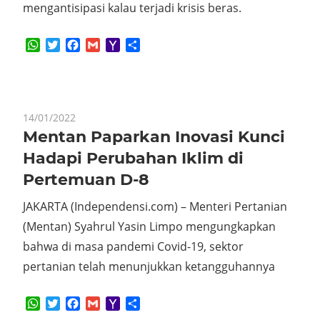
mengantisipasi kalau terjadi krisis beras.
WhatsApp
Twitter
Facebook
Gmail
Yahoo
Share
Mail
14/01/2022
Mentan Paparkan Inovasi Kunci
Hadapi Perubahan Iklim di
Pertemuan D-8
JAKARTA (Independensi.com) – Menteri Pertanian
(Mentan) Syahrul Yasin Limpo mengungkapkan
bahwa di masa pandemi Covid-19, sektor
pertanian telah menunjukkan ketangguhannya
WhatsApp
Twitter
Facebook
Gmail
Yahoo
Share
Mail