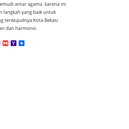
mudi antar agama karena ini
 langkah yang baik untuk
 terwujudnya Kota Bekasi
ran dan harmonis
App
tter
Facebook
Gmail
Yahoo
Share
Mail