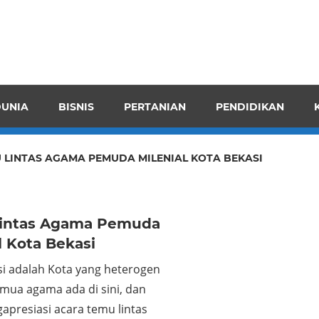
pendensI
juangkan
n
UNIA
BISNIS
PERTANIAN
PENDIDIKAN
ran
 LINTAS AGAMA PEMUDA MILENIAL KOTA BEKASI
intas Agama Pemuda
l Kota Bekasi
si adalah Kota yang heterogen
mua agama ada di sini, dan
apresiasi acara temu lintas