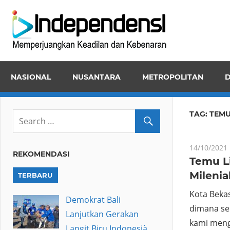
Skip
Inde
to
Memper
content
Keadila
dan
NASIONAL
NUSANTARA
METROPOLITAN
D
Kebena
TAG:
TEMU
14/10/2021
REKOMENDASI
Temu L
Milenia
TERBARU
Kota Beka
Demokrat Bali
dimana se
Lanjutkan Gerakan
kami meng
Langit Biru Indonesià