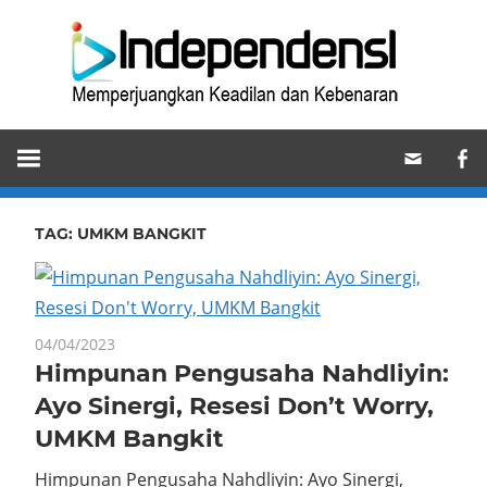
Skip
Ind
to
content
Memperjuangkan
Keadilan
dan
Kebenaran
TAG:
UMKM BANGKIT
04/04/2023
Himpunan Pengusaha Nahdliyin:
Ayo Sinergi, Resesi Don’t Worry,
UMKM Bangkit
Himpunan Pengusaha Nahdliyin: Ayo Sinergi,