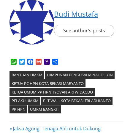
Budi Mustafa
See author's posts
WhatsApp
Twitter
Facebook
Gmail
Yahoo
Share
Mail
BANTUAN UMKM
HIMPUNAN PENGUSAHA NAHDLIYIN
KETUA PC HPN KOTA BEKASI MARYANTO
KETUA UMUM PP HPN TYOVAN ARI WIDAGDO
PELAKU UMKM
PLT WALI KOTA BEKASI TRI ADHIANTO
PP HPN
UMKM BANGKIT
Post
Previous
Jaksa Agung: Tenaga Ahli untuk Dukung