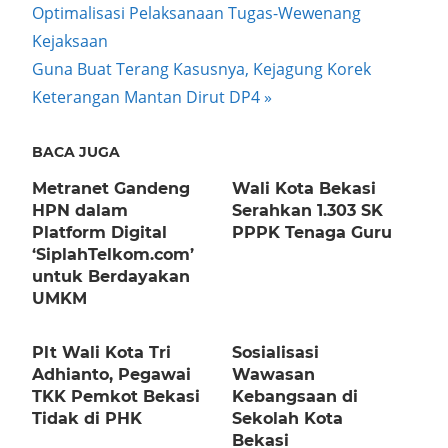
Post:
Optimalisasi Pelaksanaan Tugas-Wewenang
navigation
Kejaksaan
Next
Guna Buat Terang Kasusnya, Kejagung Korek
Post:
Keterangan Mantan Dirut DP4
BACA JUGA
Metranet Gandeng
Wali Kota Bekasi
HPN dalam
Serahkan 1.303 SK
Platform Digital
PPPK Tenaga Guru
‘SiplahTelkom.com’
untuk Berdayakan
UMKM
Plt Wali Kota Tri
Sosialisasi
Adhianto, Pegawai
Wawasan
TKK Pemkot Bekasi
Kebangsaan di
Tidak di PHK
Sekolah Kota
Bekasi