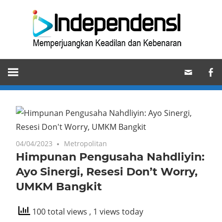
Skip
Ind
to
content
Memperjuangkan
Keadilan
dan
Kebenaran
04/04/2023
Metropolitan
Himpunan Pengusaha Nahdliyin:
Ayo Sinergi, Resesi Don’t Worry,
UMKM Bangkit
100 total views
, 1 views today