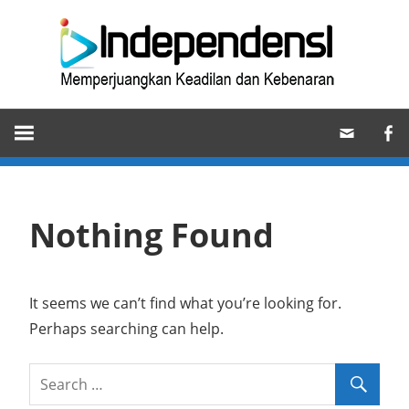
Skip
Ind
to
content
Memperjuangkan
Keadilan
dan
Kebenaran
Nothing Found
It seems we can’t find what you’re looking for.
Perhaps searching can help.