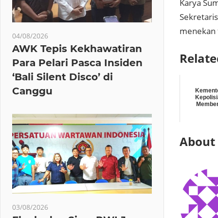
Karya Sum
Sekretari
menekan t
04/08/2026
AWK Tepis Kekhawatiran
Relate
Para Pelari Pasca Insiden
‘Bali Silent Disco’ di
Canggu
Kement
Kepolis
Member
About
03/08/2026