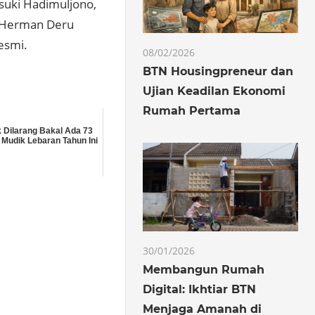
uki Hadimuljono,
n Herman Deru
esmi.
08/02/2026
BTN Housingpreneur dan
Ujian Keadilan Ekonomi
Rumah Pertama
k Dilarang Bakal Ada 73
 Mudik Lebaran Tahun Ini
30/01/2026
Membangun Rumah
Digital: Ikhtiar BTN
Menjaga Amanah di