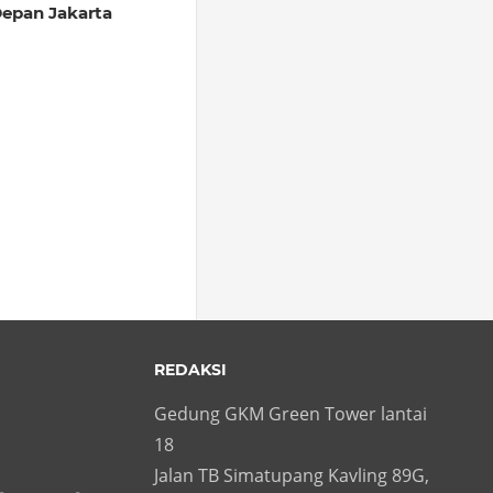
epan Jakarta
REDAKSI
Gedung GKM Green Tower lantai
18
Jalan TB Simatupang Kavling 89G,