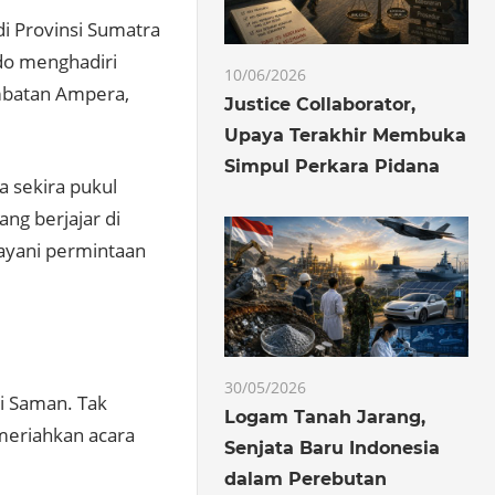
i Provinsi Sumatra
odo menghadiri
10/06/2026
Jembatan Ampera,
Justice Collaborator,
Upaya Terakhir Membuka
Simpul Perkara Pidana
a sekira pukul
ng berjajar di
ayani permintaan
30/05/2026
ri Saman. Tak
Logam Tanah Jarang,
meriahkan acara
Senjata Baru Indonesia
dalam Perebutan