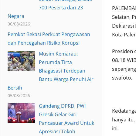
700 Peserta dari 23
PALEMBANG
Negara
Selatan, 
06/08/2026
Deklarasi 
Pemkot Bekasi Perkuat Pengawasan
Kota Pale
dan Pencegahan Risiko Korupsi
Presiden 
Musim Kemarau:
08.18 WIB
Perumda Tirta
sepanjang
Bhagasasi Terdepan
swafoto.
Bantu Warga Penuhi Air
Bersih
05/08/2026
Gandeng DPRD, PWI
Kedatanga
Gresik Gelar Giri
hanya itu
Pancasuar Award Untuk
ini.
Apresiasi Tokoh