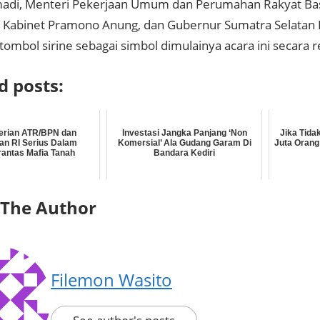
adi, Menteri Pekerjaan Umum dan Perumahan Rakyat Bas
s Kabinet Pramono Anung, dan Gubernur Sumatra Selata
ombol sirine sebagai simbol dimulainya acara ini secara r
d posts:
erian ATR/BPN dan
Investasi Jangka Panjang ‘Non
Jika Tida
ian RI Serius Dalam
Komersial’ Ala Gudang Garam Di
Juta Orang
antas Mafia Tanah
Bandara Kediri
 The Author
Filemon Wasito