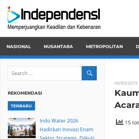
Skip
Inde
to
Memper
content
Keadila
dan
NASIONAL
NUSANTARA
METROPOLITAN
D
Kebena
09/03/2019
Kaum
REKOMENDASI
Acara
TERBARU
Indo Water 2026
15 tot
Hadirkan Inovasi Enam
Sektor Strategis, Diikuti