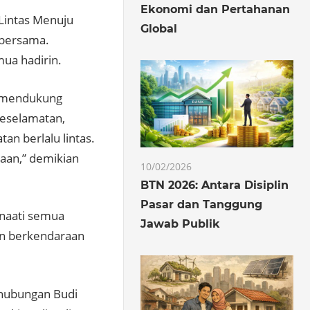
Ekonomi dan Pertahanan
Lintas Menuju
Global
 bersama.
mua hadirin.
s, mendukung
eselamatan,
an berlalu lintas.
aan,” demikian
10/02/2026
BTN 2026: Antara Disiplin
Pasar dan Tanggung
naati semua
Jawab Publik
an berkendaraan
rhubungan Budi