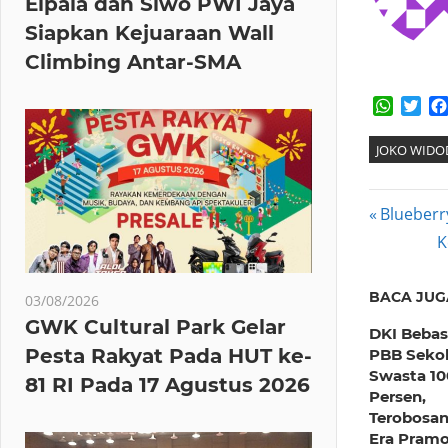
Elpala dan Siwo PWI Jaya
Siapkan Kejuaraan Wall
Climbing Antar-SMA
Whats
Twi
JOKO WIDO
Post
Previous
Blueberr
Post:
N
K
navig
P
BACA JUG
03/08/2026
GWK Cultural Park Gelar
DKI Beba
Pesta Rakyat Pada HUT ke-
PBB Seko
Swasta 10
81 RI Pada 17 Agustus 2026
Persen,
Terobosan
Era Pram