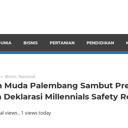
pendensI
juangkan
n
UNIA
BISNIS
PERTANIAN
PENDIDIKAN
ran
Bisnis
,
Nasional
 Muda Palembang Sambut Pre
 Deklarasi Millennials Safety 
al views
, 1 views today