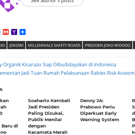
See author's posts
App
tter
Facebook
Gmail
Yahoo
Share
Mail
DO
JOKOWI
MILLENNIALS SAFETY ROADS
PRESIDEN JOKO WIDODO
y Organik Kisarazu Siap Dibudidayakan di Indonesia
ext
ementan Jadi Tuan Rumah Pelaksanaan Rabies Risk Assesm
ation
ost:
A
skan
Soeharto Kembali
Denny JA:
R
lah
Jadi Presiden
Prabowo Perlu
S
0
Paling Disukai,
Diperkuat Early
d
Publik Menilai
Warning System
 Baru di
dengan
P
ono
Kacamata Merah
M