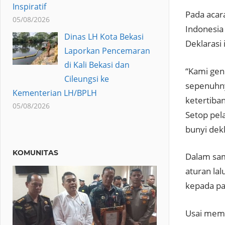
Inspiratif
Pada acar
05/08/2026
Indonesia
Dinas LH Kota Bekasi
Deklarasi 
Laporkan Pencemaran
di Kali Bekasi dan
“Kami gen
Cileungsi ke
sepenuhny
Kementerian LH/BPLH
ketertiban
05/08/2026
Setop pel
bunyi dekl
KOMUNITAS
Dalam sam
aturan la
kepada pa
Usai memb