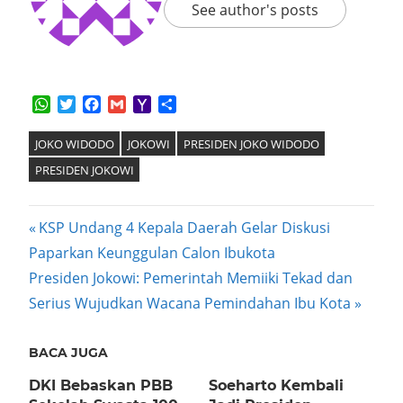
See author's posts
WhatsApp
Twitter
Facebook
Gmail
Yahoo
Share
Mail
JOKO WIDODO
JOKOWI
PRESIDEN JOKO WIDODO
PRESIDEN JOKOWI
Post
Previous
KSP Undang 4 Kepala Daerah Gelar Diskusi
Post:
Paparkan Keunggulan Calon Ibukota
navigation
Next
Presiden Jokowi: Pemerintah Memiiki Tekad dan
Post:
Serius Wujudkan Wacana Pemindahan Ibu Kota
BACA JUGA
DKI Bebaskan PBB
Soeharto Kembali