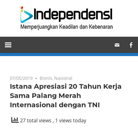
Skip
Ind
to
content
Memperjuangkan
Keadilan
dan
Kebenaran
07/05/2019
Bisnis
,
Nasional
Istana Apresiasi 20 Tahun Kerja
Sama Palang Merah
Internasional dengan TNI
27 total views
, 1 views today