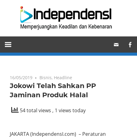
Skip
Ind
to
content
Memperjuangkan
Keadilan
dan
Kebenaran
16/05/2019
Bisnis
,
Headline
Jokowi Telah Sahkan PP
Jaminan Produk Halal
54 total views
, 1 views today
JAKARTA (IndependensI.com) – Peraturan