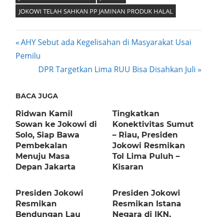
JOKOWI TELAH SAHKAN PP JAMINAN PRODUK HALAL
Post
Previous
AHY Sebut ada Kegelisahan di Masyarakat Usai
Post:
Pemilu
navigation
Next
DPR Targetkan Lima RUU Bisa Disahkan Juli
Post:
BACA JUGA
Ridwan Kamil
Tingkatkan
Sowan ke Jokowi di
Konektivitas Sumut
Solo, Siap Bawa
– Riau, Presiden
Pembekalan
Jokowi Resmikan
Menuju Masa
Tol Lima Puluh –
Depan Jakarta
Kisaran
Presiden Jokowi
Presiden Jokowi
Resmikan
Resmikan Istana
Bendungan Lau
Negara di IKN,