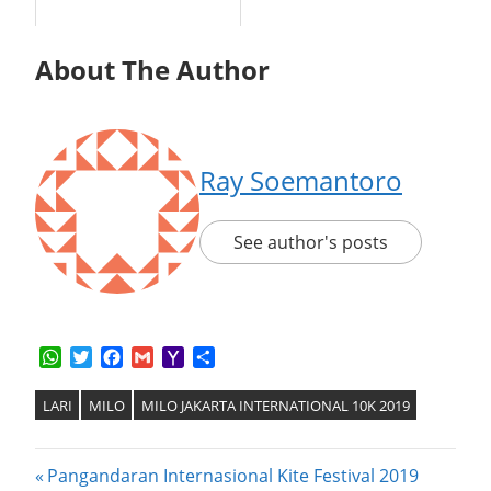
About The Author
Ray Soemantoro
See author's posts
WhatsApp
Twitter
Facebook
Gmail
Yahoo
Share
Mail
LARI
MILO
MILO JAKARTA INTERNATIONAL 10K 2019
Post
Previous
Pangandaran Internasional Kite Festival 2019