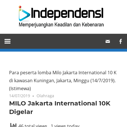
Skip
Ind
to
content
Memperjuangkan
Keadilan
dan
Kebenaran
Para peserta lomba Milo Jakarta International 10 K
di kawasan Kuningan, Jakarta, Minggu (14/7/2019).
(Istimewa)
14/07/2019
Olahraga
MILO Jakarta International 10K
Digelar
46 total views
, 1 views today