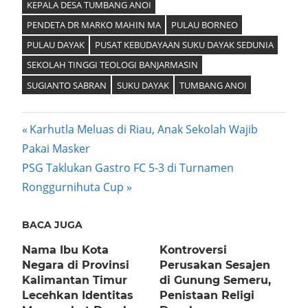
KEPALA DESA TUMBANG ANOI
PENDETA DR MARKO MAHIN MA
PULAU BORNEO
PULAU DAYAK
PUSAT KEBUDAYAAN SUKU DAYAK SEDUNIA
SEKOLAH TINGGI TEOLOGI BANJARMASIN
SUGIANTO SABRAN
SUKU DAYAK
TUMBANG ANOI
Post
Previous
Karhutla Meluas di Riau, Anak Sekolah Wajib
Post:
Pakai Masker
navigation
Next
PSG Taklukan Gastro FC 5-3 di Turnamen
Post:
Ronggurnihuta Cup
BACA JUGA
Nama Ibu Kota
Kontroversi
Negara di Provinsi
Perusakan Sesajen
Kalimantan Timur
di Gunung Semeru,
Lecehkan Identitas
Penistaan Religi