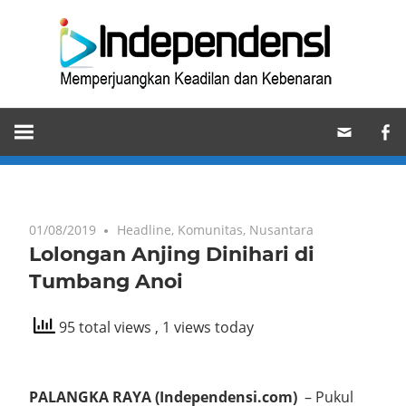
Skip
Ind
to
content
Memperjuangkan
Keadilan
dan
Kebenaran
01/08/2019
One comment
Headline
,
Komunitas
,
Nusantara
Lolongan Anjing Dinihari di
Tumbang Anoi
95 total views
, 1 views today
PALANGKA RAYA (Independensi.com)
– Pukul