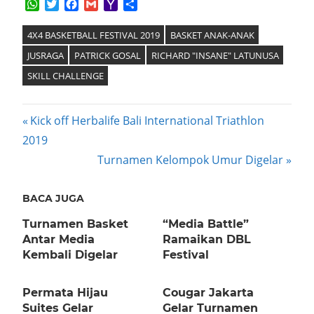
WhatsApp
Twitter
Facebook
Gmail
Yahoo
Share
Mail
4X4 BASKETBALL FESTIVAL 2019
BASKET ANAK-ANAK
JUSRAGA
PATRICK GOSAL
RICHARD "INSANE" LATUNUSA
SKILL CHALLENGE
Post
Previous
Kick off Herbalife Bali International Triathlon
Post:
2019
navigation
Next
Turnamen Kelompok Umur Digelar
Post:
BACA JUGA
Turnamen Basket
“Media Battle”
Antar Media
Ramaikan DBL
Kembali Digelar
Festival
Permata Hijau
Cougar Jakarta
Suites Gelar
Gelar Turnamen