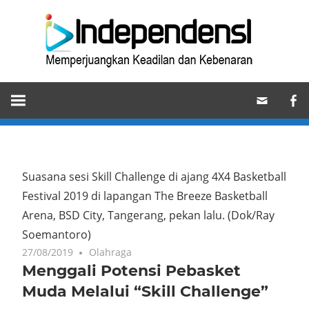
Skip
Ind
to
content
Memperjuangkan
Keadilan
dan
Kebenaran
Suasana sesi Skill Challenge di ajang 4X4 Basketball
Festival 2019 di lapangan The Breeze Basketball
Arena, BSD City, Tangerang, pekan lalu.
(Dok/Ray
Soemantoro)
27/08/2019
Olahraga
Menggali Potensi Pebasket
Muda Melalui “Skill Challenge”